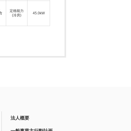
ス
定格能力
A含
45.0kW
(冷房)
法人概要
一般事業主行動計画