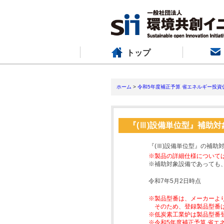
トップ
ホーム
>
令和5年度補正予算 省エネルギー投資
『(Ⅲ)設備単位型』補助
『(Ⅲ)設備単位型』の補助
※製品の詳細仕様について
※補助対象設備であっても
令和7年5月2日時点
※製品型番は、メーカーよ
そのため、登録製品型番
※低炭素工業炉は製品型番
※令和5年度補正予算 省エ