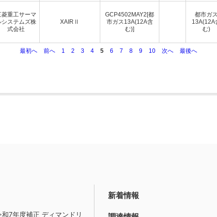
三菱重工サーマ
GCP4502MAY2[都
都市ガ
ルシステムズ株
XAIRⅡ
市ガス13A(12A含
13A(12
式会社
む)]
む)
最初へ
前へ
1
2
3
4
5
6
7
8
9
10
次へ
最後へ
新着情報
令和7年度補正 ディマンドリ
調達情報