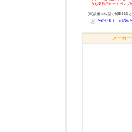
うち業務用ヒートポンプ
(Ⅲ)設備単位型で補助対
その他ＳＩＩが認めた
メーカー