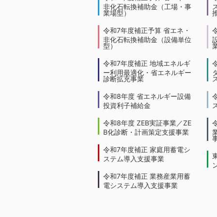
非化石転換補助金（工場・事
業場型）
令和7年度補正予算 省エネ・
非化石転換補助金（設備単位
型）
令和7年度補正 地域エネルギ
ー利用最適化・省エネルギー
診断拡充事業
令和8年度 省エネルギー設備
投資利子補給金
令和8年度 ZEB実証事業／ZE
B化診断・計画策定支援事業
令和7年度補正 家庭用蓄電シ
ステム導入支援事業
令和7年度補正 業務産業用蓄
電システム導入支援事業