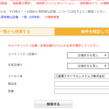
給湯器」「低炭素工業炉」「高効率コージェネレーション」「高性能ボイラ」が補
象となる「その他ＳＩＩが認めた高性能な設備」については以下よりご確認ください。
高性能な設備 一覧（105KB）
※随時更新
一覧から検索する
条件を指定して
※ユーティリティ設備・生産設備のどちらかを必ず選択してください。
ユーティリティ設備
※
設備区分を選ぶ
生産設備
※
設備区分を選ぶ
メーカー名
製品名
型番