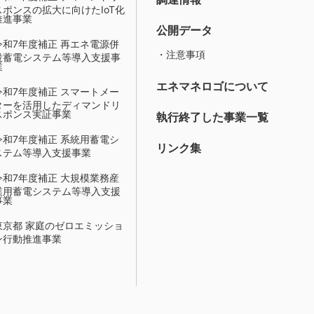
スポンスの拡大に向けたIoT化
推進事業
公開データ
令和7年度補正 再エネ電源併
・注意事項
設蓄電システム等導入支援事
業
エネマネロゴについて
令和7年度補正 スマートメー
ターを活用したディマンドリ
スポンス実証事業
執行終了した事業一覧
令和7年度補正 系統用蓄電シ
リンク集
ステム等導入支援事業
令和7年度補正 大規模業務産
業用蓄電システム等導入支援
事業
東京都 家庭のゼロエミッショ
ン行動推進事業