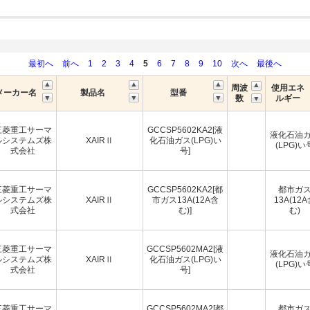
最初へ
前へ
1
2
3
4
5
6
7
8
9
10
次へ
最後へ
周波
使用エネ
メーカー名
製品名
型番
数
ルギー
三菱重工サーマ
GCCSP5602KA2[液
液化石油
ルシステムズ株
XAIRⅡ
化石油ガス(LPG)い
(LPG)い
式会社
号]
三菱重工サーマ
GCCSP5602KA2[都
都市ガ
ルシステムズ株
XAIRⅡ
市ガス13A(12A含
13A(12
式会社
む)]
む)
三菱重工サーマ
GCCSP5602MA2[液
液化石油
ルシステムズ株
XAIRⅡ
化石油ガス(LPG)い
(LPG)い
式会社
号]
三菱重工サーマ
GCCSP5602MA2[都
都市ガ