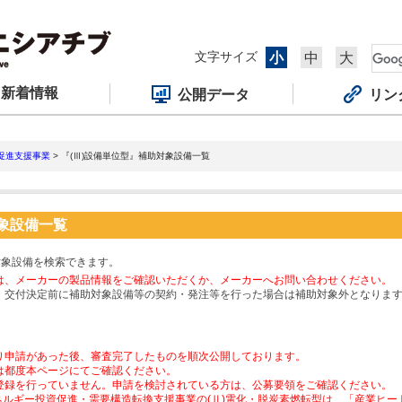
文字サイズ
小
中
大
新着情報
公開データ
リン
促進支援事業
> 『(Ⅲ)設備単位型』補助対象設備一覧
対象設備一覧
対象設備を検索できます。
は、メーカーの製品情報をご確認いただくか、メーカーへお問い合わせください。
、交付決定前に補助対象設備等の契約・発注等を行った場合は補助対象外となりま
り申請があった後、審査完了したものを順次公開しております。
は都度本ページにてご確認ください。
登録を行っていません。申請を検討されている方は、公募要領をご確認ください。
ネルギー投資促進・需要構造転換支援事業の(Ⅱ)電化・脱炭素燃転型は、「産業ヒ