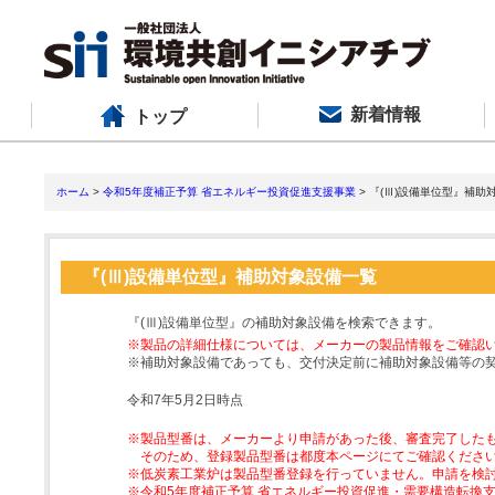
新着情報
トップ
ホーム
>
令和5年度補正予算 省エネルギー投資促進支援事業
> 『(Ⅲ)設備単位型』補助
『(Ⅲ)設備単位型』補助対象設備一覧
『(Ⅲ)設備単位型』の補助対象設備を検索できます。
※製品の詳細仕様については、メーカーの製品情報をご確認
※補助対象設備であっても、交付決定前に補助対象設備等の
令和7年5月2日時点
※製品型番は、メーカーより申請があった後、審査完了した
そのため、登録製品型番は都度本ページにてご確認くださ
※低炭素工業炉は製品型番登録を行っていません。申請を検
※令和5年度補正予算 省エネルギー投資促進・需要構造転換