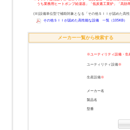
うち業務用ヒートポンプ給湯器」「低炭素工業炉」「高効
(Ⅲ)設備単位型で補助対象となる「その他ＳＩＩが認めた高
その他ＳＩＩが認めた高性能な設備 一覧（105KB）
メーカー一覧から検索する
※ユーティリティ設備・生
ユーティリティ設備
※
生産設備
※
メーカー名
製品名
型番