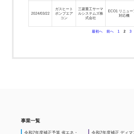
ガスヒート
三菱重工サーマ
ECO1 リニュ
2024/03/22
ポンプエア
ルシステムズ株
対応機
コン
式会社
最初へ
前へ
1
2
3
事業一覧
令和7年度補正予算 省エネ・
令和7年度補正 ディマ