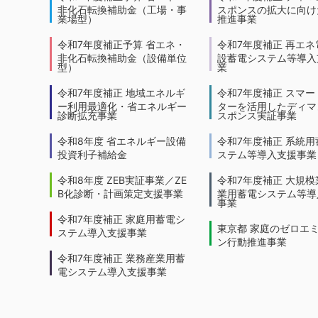
非化石転換補助金（工場・事
スポンスの拡大に向けた
業場型）
推進事業
令和7年度補正予算 省エネ・
令和7年度補正 再エネ
非化石転換補助金（設備単位
設蓄電システム等導入
型）
業
令和7年度補正 地域エネルギ
令和7年度補正 スマー
ー利用最適化・省エネルギー
ターを活用したディマ
診断拡充事業
スポンス実証事業
令和8年度 省エネルギー設備
令和7年度補正 系統用
投資利子補給金
ステム等導入支援事業
令和8年度 ZEB実証事業／ZE
令和7年度補正 大規模
B化診断・計画策定支援事業
業用蓄電システム等導
事業
令和7年度補正 家庭用蓄電シ
東京都 家庭のゼロエ
ステム導入支援事業
ン行動推進事業
令和7年度補正 業務産業用蓄
電システム導入支援事業