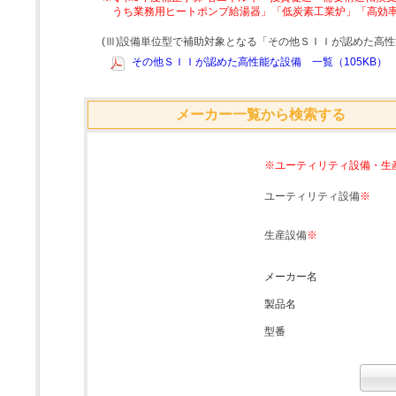
うち業務用ヒートポンプ給湯器」「低炭素工業炉」「高効
(Ⅲ)設備単位型で補助対象となる「その他ＳＩＩが認めた高
その他ＳＩＩが認めた高性能な設備 一覧（105KB）
メーカー一覧から検索する
※ユーティリティ設備・生
ユーティリティ設備
※
生産設備
※
メーカー名
製品名
型番