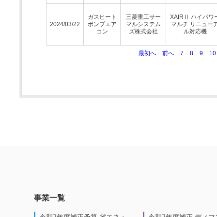
ガスヒート
三菱重工サー
XAIRⅡ ハイパワ
2024/03/22
ポンプエア
マルシステム
マルチ リニュー
コン
ズ株式会社
ル対応機
最初へ
前へ
7
8
9
10
事業一覧
令和7年度補正予算 省エネ・
令和7年度補正 ディマ