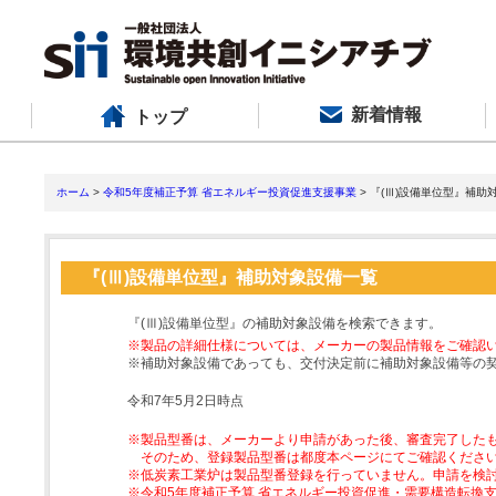
新着情報
トップ
ホーム
>
令和5年度補正予算 省エネルギー投資促進支援事業
> 『(Ⅲ)設備単位型』補助
『(Ⅲ)設備単位型』補助対象設備一覧
『(Ⅲ)設備単位型』の補助対象設備を検索できます。
※製品の詳細仕様については、メーカーの製品情報をご確認
※補助対象設備であっても、交付決定前に補助対象設備等の
令和7年5月2日時点
※製品型番は、メーカーより申請があった後、審査完了した
そのため、登録製品型番は都度本ページにてご確認くださ
※低炭素工業炉は製品型番登録を行っていません。申請を検
※令和5年度補正予算 省エネルギー投資促進・需要構造転換