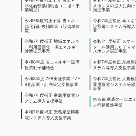
非化石転換補助金（工場・事
スポンスの拡大に向けた
業場型）
推進事業
令和7年度補正予算 省エネ・
令和7年度補正 再エネ
非化石転換補助金（設備単位
設蓄電システム等導入
型）
業
令和7年度補正 地域エネルギ
令和7年度補正 スマー
ー利用最適化・省エネルギー
ターを活用したディマ
診断拡充事業
スポンス実証事業
令和8年度 省エネルギー設備
令和7年度補正 系統用
投資利子補給金
ステム等導入支援事業
令和8年度 ZEB実証事業／ZE
令和7年度補正 大規模
B化診断・計画策定支援事業
業用蓄電システム等導
事業
令和7年度補正 家庭用蓄電シ
東京都 家庭のゼロエ
ステム導入支援事業
ン行動推進事業
令和7年度補正 業務産業用蓄
電システム導入支援事業