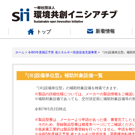
新着情報
トップ
ホーム
>
令和5年度補正予算 省エネルギー投資促進支援事業
> 『(Ⅲ)設備単位型』補助
『(Ⅲ)設備単位型』補助対象設備一覧
『(Ⅲ)設備単位型』の補助対象設備を検索できます。
※製品の詳細仕様については、メーカーの製品情報をご確認
※補助対象設備であっても、交付決定前に補助対象設備等の
令和7年5月2日時点
※製品型番は、メーカーより申請があった後、審査完了した
そのため、登録製品型番は都度本ページにてご確認くださ
※低炭素工業炉は製品型番登録を行っていません。申請を検
※令和5年度補正予算 省エネルギー投資促進・需要構造転換