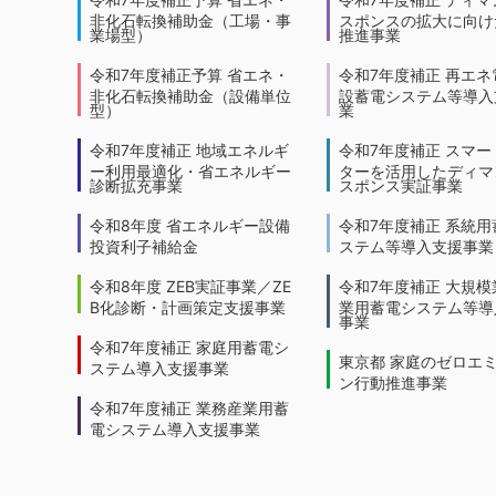
非化石転換補助金（工場・事
スポンスの拡大に向けた
業場型）
推進事業
令和7年度補正予算 省エネ・
令和7年度補正 再エネ
非化石転換補助金（設備単位
設蓄電システム等導入
型）
業
令和7年度補正 地域エネルギ
令和7年度補正 スマー
ー利用最適化・省エネルギー
ターを活用したディマ
診断拡充事業
スポンス実証事業
令和8年度 省エネルギー設備
令和7年度補正 系統用
投資利子補給金
ステム等導入支援事業
令和8年度 ZEB実証事業／ZE
令和7年度補正 大規模
B化診断・計画策定支援事業
業用蓄電システム等導
事業
令和7年度補正 家庭用蓄電シ
東京都 家庭のゼロエ
ステム導入支援事業
ン行動推進事業
令和7年度補正 業務産業用蓄
電システム導入支援事業