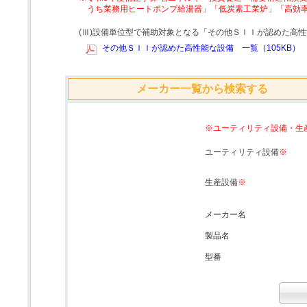
うち業務用ヒートポンプ給湯器」「低炭素工業炉」「高効
(Ⅲ)設備単位型で補助対象となる「その他ＳＩＩが認めた高
その他ＳＩＩが認めた高性能な設備 一覧（105KB）
メーカー一覧から検索する
※ユーティリティ設備・生
ユーティリティ設備
※
生産設備
※
メーカー名
製品名
型番