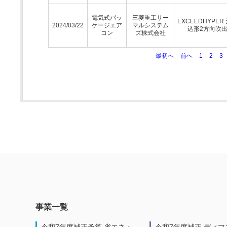
電気式パッ
三菱重工サー
EXCEEDHYPER
2024/03/22
ケージエア
マルシステム
込形2方向吹
コン
ズ株式会社
最初へ
前へ
1
2
3
事業一覧
令和7年度補正予算 省エネ・
令和7年度補正 ディマ