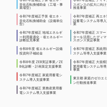
非化石転換補助金（工場・事
スポンスの拡大に向けた
業場型）
推進事業
令和7年度補正予算 省エネ・
令和7年度補正 再エネ
非化石転換補助金（設備単位
設蓄電システム等導入
型）
業
令和7年度補正 地域エネルギ
令和7年度補正 スマー
ー利用最適化・省エネルギー
ターを活用したディマ
診断拡充事業
スポンス実証事業
令和8年度 省エネルギー設備
令和7年度補正 系統用
投資利子補給金
ステム等導入支援事業
令和8年度 ZEB実証事業／ZE
令和7年度補正 大規模
B化診断・計画策定支援事業
業用蓄電システム等導
事業
令和7年度補正 家庭用蓄電シ
東京都 家庭のゼロエ
ステム導入支援事業
ン行動推進事業
令和7年度補正 業務産業用蓄
電システム導入支援事業