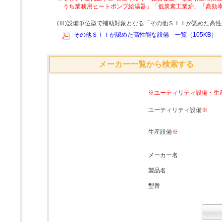
うち業務用ヒートポンプ給湯器」「低炭素工業炉」「高効
(Ⅲ)設備単位型で補助対象となる「その他ＳＩＩが認めた高
その他ＳＩＩが認めた高性能な設備 一覧（105KB）
メーカー一覧から検索する
※ユーティリティ設備・生
ユーティリティ設備
※
生産設備
※
メーカー名
製品名
型番