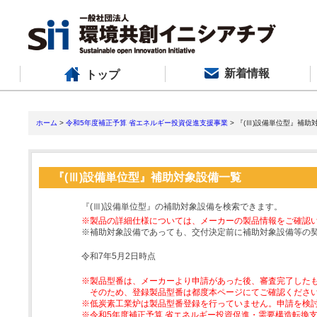
新着情報
トップ
ホーム
>
令和5年度補正予算 省エネルギー投資促進支援事業
> 『(Ⅲ)設備単位型』補助
『(Ⅲ)設備単位型』補助対象設備一覧
『(Ⅲ)設備単位型』の補助対象設備を検索できます。
※製品の詳細仕様については、メーカーの製品情報をご確認
※補助対象設備であっても、交付決定前に補助対象設備等の
令和7年5月2日時点
※製品型番は、メーカーより申請があった後、審査完了した
そのため、登録製品型番は都度本ページにてご確認くださ
※低炭素工業炉は製品型番登録を行っていません。申請を検
※令和5年度補正予算 省エネルギー投資促進・需要構造転換