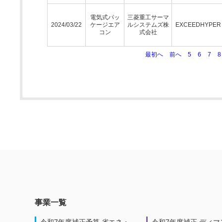
電気式パッ
三菱重工サーマ
2024/03/22
ケージエア
ルシステムズ株
EXCEEDHYPE
コン
式会社
最初へ
前へ
5
6
7
8
事業一覧
令和7年度補正予算 省エネ・
令和7年度補正 ディマ