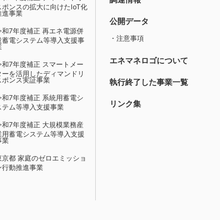
スポンスの拡大に向けたIoT化
推進事業
公開データ
令和7年度補正 再エネ電源併
・注意事項
設蓄電システム等導入支援事
業
エネマネロゴについて
令和7年度補正 スマートメー
ターを活用したディマンドリ
スポンス実証事業
執行終了した事業一覧
令和7年度補正 系統用蓄電シ
リンク集
ステム等導入支援事業
令和7年度補正 大規模業務産
業用蓄電システム等導入支援
事業
東京都 家庭のゼロエミッショ
ン行動推進事業