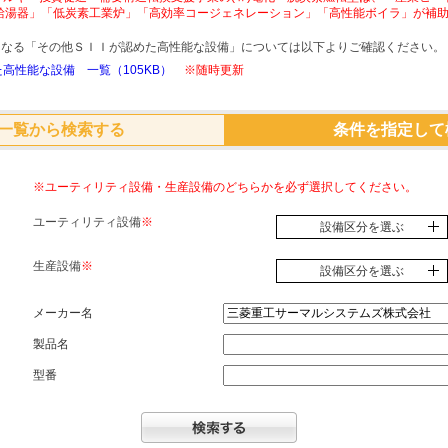
給湯器」「低炭素工業炉」「高効率コージェネレーション」「高性能ボイラ」が補
象となる「その他ＳＩＩが認めた高性能な設備」については以下よりご確認ください。
高性能な設備 一覧（105KB）
※随時更新
一覧から検索する
条件を指定して
※ユーティリティ設備・生産設備のどちらかを必ず選択してください。
ユーティリティ設備
※
設備区分を選ぶ
生産設備
※
設備区分を選ぶ
メーカー名
製品名
型番