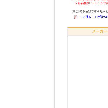
うち業務用ヒートポンプ
(Ⅲ)設備単位型で補助対
その他ＳＩＩが認めた
メーカー