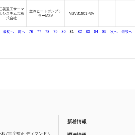
三菱重工サーマ
空冷ヒートポンプチ
ルシステムズ株
MSVS1801P3V
ラーMSV
式会社
最初へ
前へ
76
77
78
79
80
81
82
83
84
85
次へ
最後へ
新着情報
令和7年度補正 ディマンドリ
調達情報