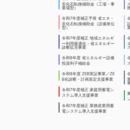
非化石転換補助金（工場・事
業場型）
令和7年度補正予算 省エネ・
非化石転換補助金（設備単位
型）
令和7年度補正 地域エネルギ
ー利用最適化・省エネルギー
診断拡充事業
令和8年度 省エネルギー設備
投資利子補給金
令和8年度 ZEB実証事業／ZE
B化診断・計画策定支援事業
令和7年度補正 家庭用蓄電シ
ステム導入支援事業
令和7年度補正 業務産業用蓄
電システム導入支援事業