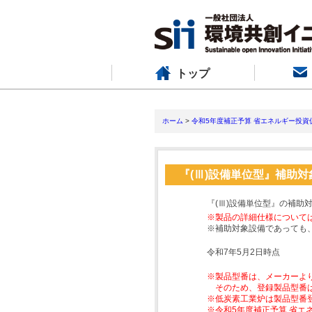
トップ
ホーム
>
令和5年度補正予算 省エネルギー投資
『(Ⅲ)設備単位型』補助
『(Ⅲ)設備単位型』の補助
※製品の詳細仕様について
※補助対象設備であっても
令和7年5月2日時点
※製品型番は、メーカーよ
そのため、登録製品型番
※低炭素工業炉は製品型番
※令和5年度補正予算 省エ