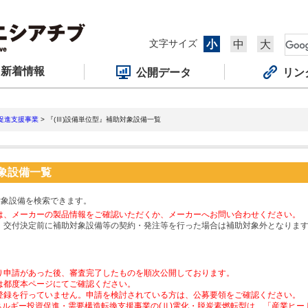
文字サイズ
小
中
大
新着情報
公開データ
リン
促進支援事業
> 『(Ⅲ)設備単位型』補助対象設備一覧
対象設備一覧
対象設備を検索できます。
は、メーカーの製品情報をご確認いただくか、メーカーへお問い合わせください。
、交付決定前に補助対象設備等の契約・発注等を行った場合は補助対象外となりま
り申請があった後、審査完了したものを順次公開しております。
は都度本ページにてご確認ください。
登録を行っていません。申請を検討されている方は、公募要領をご確認ください。
ネルギー投資促進・需要構造転換支援事業の(Ⅱ)電化・脱炭素燃転型は、「産業ヒ