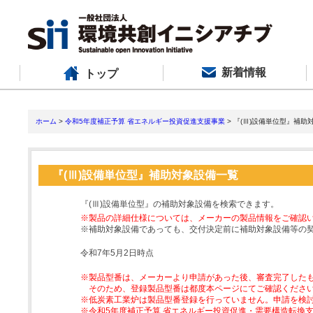
新着情報
トップ
ホーム
>
令和5年度補正予算 省エネルギー投資促進支援事業
> 『(Ⅲ)設備単位型』補助
『(Ⅲ)設備単位型』補助対象設備一覧
『(Ⅲ)設備単位型』の補助対象設備を検索できます。
※製品の詳細仕様については、メーカーの製品情報をご確認
※補助対象設備であっても、交付決定前に補助対象設備等の
令和7年5月2日時点
※製品型番は、メーカーより申請があった後、審査完了した
そのため、登録製品型番は都度本ページにてご確認くださ
※低炭素工業炉は製品型番登録を行っていません。申請を検
※令和5年度補正予算 省エネルギー投資促進・需要構造転換