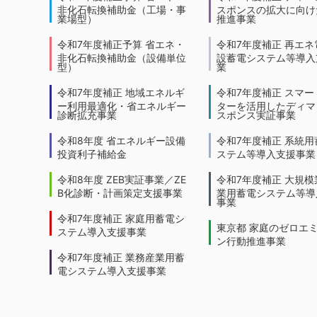
非化石転換補助金（工場・事
スポンスの拡大に向けた
業場型）
推進事業
令和7年度補正予算 省エネ・
令和7年度補正 再エネ
非化石転換補助金（設備単位
設蓄電システム等導入
型）
業
令和7年度補正 地域エネルギ
令和7年度補正 スマー
ー利用最適化・省エネルギー
ターを活用したディマ
診断拡充事業
スポンス実証事業
令和8年度 省エネルギー設備
令和7年度補正 系統用
投資利子補給金
ステム等導入支援事業
令和8年度 ZEB実証事業／ZE
令和7年度補正 大規模
B化診断・計画策定支援事業
業用蓄電システム等導
事業
令和7年度補正 家庭用蓄電シ
東京都 家庭のゼロエ
ステム導入支援事業
ン行動推進事業
令和7年度補正 業務産業用蓄
電システム導入支援事業