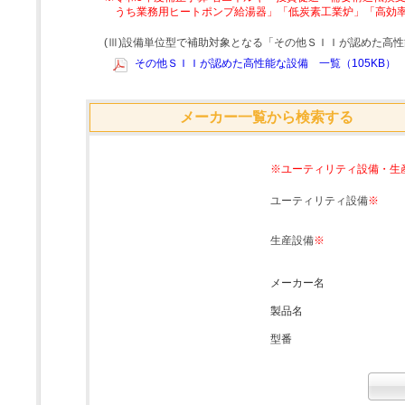
うち業務用ヒートポンプ給湯器」「低炭素工業炉」「高効
(Ⅲ)設備単位型で補助対象となる「その他ＳＩＩが認めた高
その他ＳＩＩが認めた高性能な設備 一覧（105KB）
メーカー一覧から検索する
※ユーティリティ設備・生
ユーティリティ設備
※
生産設備
※
メーカー名
製品名
型番