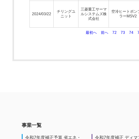
三菱重工サーマ
チリングユ
空冷ヒートポン
2024/03/22
ルシステムズ株
ニット
ラーMSV2
式会社
最初へ
前へ
72
73
74
事業一覧
令和7年度補正予算 省エネ・
令和7年度補正 ディマ