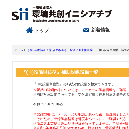
新着情報
トップ
ホーム
>
令和5年度補正予算 省エネルギー投資促進支援事業
> 『(Ⅲ)設備単位型』補助
『(Ⅲ)設備単位型』補助対象設備一覧
『(Ⅲ)設備単位型』の補助対象設備を検索できます。
※製品の詳細仕様については、メーカーの製品情報をご確認
※補助対象設備であっても、交付決定前に補助対象設備等の
令和7年5月2日時点
※製品型番は、メーカーより申請があった後、審査完了した
そのため、登録製品型番は都度本ページにてご確認くださ
※低炭素工業炉は製品型番登録を行っていません。申請を検
※令和5年度補正予算 省エネルギー投資促進・需要構造転換