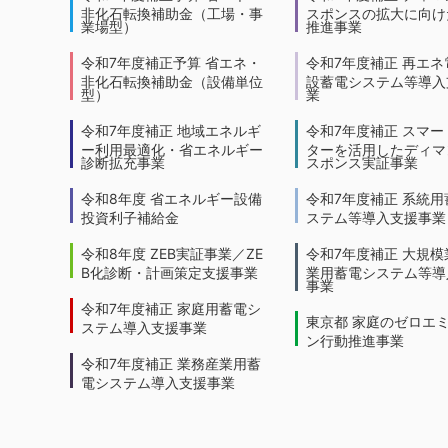
非化石転換補助金（工場・事
スポンスの拡大に向けた
業場型）
推進事業
令和7年度補正予算 省エネ・
令和7年度補正 再エネ
非化石転換補助金（設備単位
設蓄電システム等導入
型）
業
令和7年度補正 地域エネルギ
令和7年度補正 スマー
ー利用最適化・省エネルギー
ターを活用したディマ
診断拡充事業
スポンス実証事業
令和8年度 省エネルギー設備
令和7年度補正 系統用
投資利子補給金
ステム等導入支援事業
令和8年度 ZEB実証事業／ZE
令和7年度補正 大規模
B化診断・計画策定支援事業
業用蓄電システム等導
事業
令和7年度補正 家庭用蓄電シ
東京都 家庭のゼロエ
ステム導入支援事業
ン行動推進事業
令和7年度補正 業務産業用蓄
電システム導入支援事業