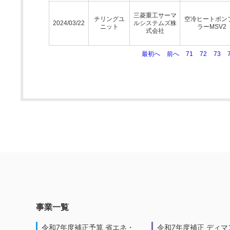
三菱重工サーマ
チリングユ
空冷ヒートポン
2024/03/22
ルシステムズ株
ニット
ラーMSV2
式会社
最初へ
前へ
71
72
73
事業一覧
令和7年度補正予算 省エネ・
令和7年度補正 ディマ