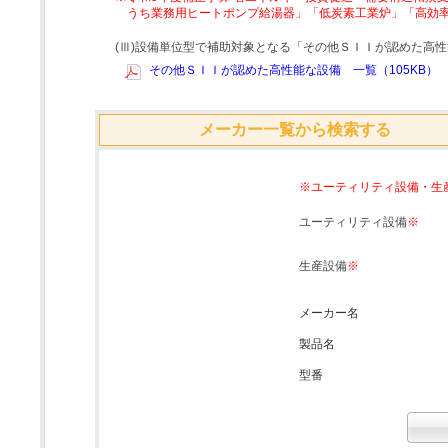
うち業務用ヒートポンプ給湯器」「低炭素工業炉」「高効
(Ⅲ)設備単位型で補助対象となる「その他ＳＩＩが認めた高
その他ＳＩＩが認めた高性能な設備 一覧（105KB）
メーカー一覧から検索する
※ユーティリティ設備・生
ユーティリティ設備
※
生産設備
※
メーカー名
製品名
型番