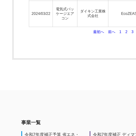
電気式パッ
ダイキン工業株
2024/03/22
ケージエア
EcoZEA
式会社
コン
最初へ
前へ
1
2
3
事業一覧
令和7年度補正予算 省エネ・
令和7年度補正 ディマ