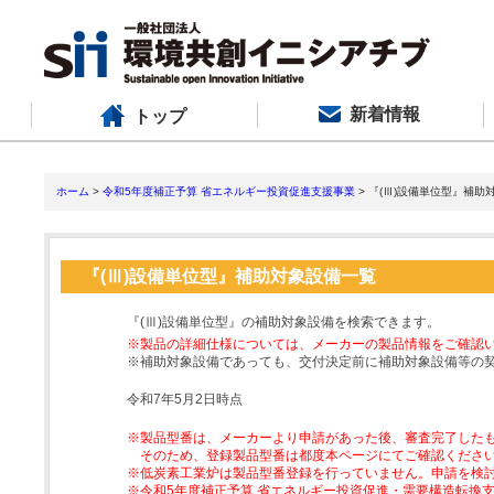
新着情報
トップ
ホーム
>
令和5年度補正予算 省エネルギー投資促進支援事業
> 『(Ⅲ)設備単位型』補助
『(Ⅲ)設備単位型』補助対象設備一覧
『(Ⅲ)設備単位型』の補助対象設備を検索できます。
※製品の詳細仕様については、メーカーの製品情報をご確認
※補助対象設備であっても、交付決定前に補助対象設備等の
令和7年5月2日時点
※製品型番は、メーカーより申請があった後、審査完了した
そのため、登録製品型番は都度本ページにてご確認くださ
※低炭素工業炉は製品型番登録を行っていません。申請を検
※令和5年度補正予算 省エネルギー投資促進・需要構造転換