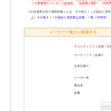
うち業務用ヒートポンプ給湯器」「低炭素工業炉」「高効
(Ⅲ)設備単位型で補助対象となる「その他ＳＩＩが認めた高
その他ＳＩＩが認めた高性能な設備 一覧（105KB）
メーカー一覧から検索する
※ユーティリティ設備・生
ユーティリティ設備
※
生産設備
※
メーカー名
製品名
型番