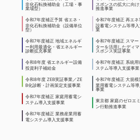
非化石転換補助金（工場・事
スポンスの拡大に向けた
業場型）
推進事業
令和7年度補正予算 省エネ・
令和7年度補正 再エネ
非化石転換補助金（設備単位
設蓄電システム等導入
型）
業
令和7年度補正 地域エネルギ
令和7年度補正 スマー
ー利用最適化・省エネルギー
ターを活用したディマ
診断拡充事業
スポンス実証事業
令和8年度 省エネルギー設備
令和7年度補正 系統用
投資利子補給金
ステム等導入支援事業
令和8年度 ZEB実証事業／ZE
令和7年度補正 大規模
B化診断・計画策定支援事業
業用蓄電システム等導
事業
令和7年度補正 家庭用蓄電シ
東京都 家庭のゼロエ
ステム導入支援事業
ン行動推進事業
令和7年度補正 業務産業用蓄
電システム導入支援事業