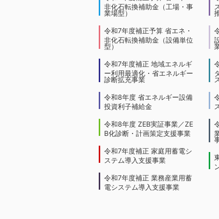
非化石転換補助金（工場・事
業場型）
令和7年度補正予算 省エネ・
非化石転換補助金（設備単位
型）
令和7年度補正 地域エネルギ
ー利用最適化・省エネルギー
診断拡充事業
令和8年度 省エネルギー設備
投資利子補給金
令和8年度 ZEB実証事業／ZE
B化診断・計画策定支援事業
令和7年度補正 家庭用蓄電シ
ステム導入支援事業
令和7年度補正 業務産業用蓄
電システム導入支援事業