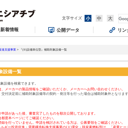
文字サイズ
小
中
大
新着情報
公開データ
リン
促進支援事業
> 『(Ⅲ)設備単位型』補助対象設備一覧
対象設備一覧
対象設備を検索できます。
は、メーカーの製品情報をご確認いただくか、メーカーへお問い合わせください。
、交付決定前に補助対象設備等の契約・発注等を行った場合は補助対象外となりま
り申請があった後、審査完了したものを順次公開しております。
は都度本ページにてご確認ください。
登録を行っていません。申請を検討されている方は、公募要領をご確認ください。
ネルギー投資促進・需要構造転換支援事業の(Ⅱ)電化・脱炭素燃転型は、「産業ヒ