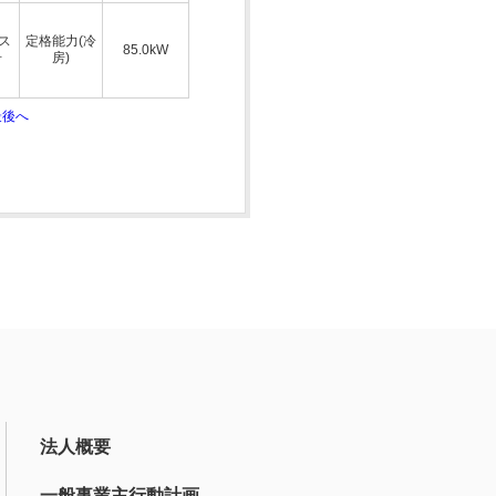
ス
定格能力(冷
85.0kW
号
房)
最後へ
法人概要
一般事業主行動計画