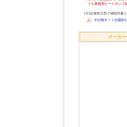
うち業務用ヒートポンプ
(Ⅲ)設備単位型で補助対
その他ＳＩＩが認めた
メーカー