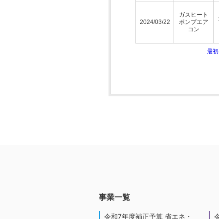
ガスヒート
2024/03/22
ポンプエア
コン
最
事業一覧
令和7年度補正予算 省エネ・