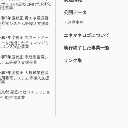
スポンスの拡大に向けたIoT化
推進事業
公開データ
令和7年度補正 再エネ電源併
・注意事項
設蓄電システム等導入支援事
業
エネマネロゴについて
令和7年度補正 スマートメー
ターを活用したディマンドリ
スポンス実証事業
執行終了した事業一覧
令和7年度補正 系統用蓄電シ
リンク集
ステム等導入支援事業
令和7年度補正 大規模業務産
業用蓄電システム等導入支援
事業
東京都 家庭のゼロエミッショ
ン行動推進事業