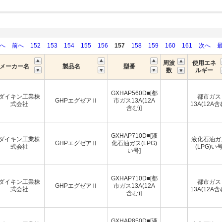
初へ
前へ
152
153
154
155
156
157
158
159
160
161
次へ
周波
使用エネ
メーカー名
製品名
型番
数
ルギー
GXHAP560D■[都
ダイキン工業株
都市ガス
GHPエグゼアⅡ
市ガス13A(12A
式会社
13A(12A含
含む)]
GXHAP710D■[液
ダイキン工業株
液化石油ガ
GHPエグゼアⅡ
化石油ガス(LPG)
式会社
(LPG)い
い号]
GXHAP710D■[都
ダイキン工業株
都市ガス
GHPエグゼアⅡ
市ガス13A(12A
式会社
13A(12A含
含む)]
GXHAP850D■[液