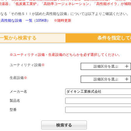
給湯器」「低炭素工業炉」「高効率コージェネレーション」「高性能ボイラ」が補
象となる「その他ＳＩＩが認めた高性能な設備」については以下よりご確認ください。
高性能な設備 一覧（105KB）
※随時更新
一覧から検索する
条件を指定して
※ユーティリティ設備・生産設備のどちらかを必ず選択してください。
ユーティリティ設備
※
設備区分を選ぶ
生産設備
※
設備区分を選ぶ
メーカー名
製品名
型番