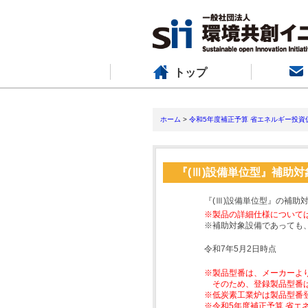
トップ
ホーム
>
令和5年度補正予算 省エネルギー投資
『(Ⅲ)設備単位型』補助
『(Ⅲ)設備単位型』の補助
※製品の詳細仕様について
※補助対象設備であっても
令和7年5月2日時点
※製品型番は、メーカーよ
そのため、登録製品型番
※低炭素工業炉は製品型番
※令和5年度補正予算 省エ