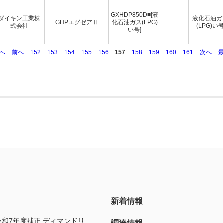
GXHDP850D■[液
ダイキン工業株
液化石油ガ
GHPエグゼアⅡ
化石油ガス(LPG)
式会社
(LPG)い
い号]
初へ
前へ
152
153
154
155
156
157
158
159
160
161
次へ
新着情報
令和7年度補正 ディマンドリ
調達情報