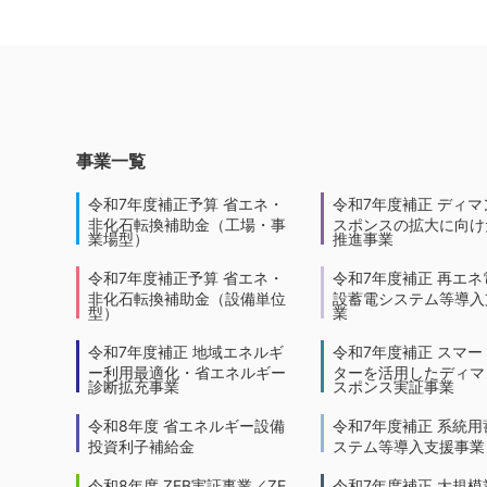
事業一覧
令和7年度補正予算 省エネ・
令和7年度補正 ディマ
非化石転換補助金（工場・事
スポンスの拡大に向けた
業場型）
推進事業
令和7年度補正予算 省エネ・
令和7年度補正 再エネ
非化石転換補助金（設備単位
設蓄電システム等導入
型）
業
令和7年度補正 地域エネルギ
令和7年度補正 スマー
ー利用最適化・省エネルギー
ターを活用したディマ
診断拡充事業
スポンス実証事業
令和8年度 省エネルギー設備
令和7年度補正 系統用
投資利子補給金
ステム等導入支援事業
令和8年度 ZEB実証事業／ZE
令和7年度補正 大規模