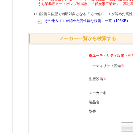
うち業務用ヒートポンプ給湯器」「低炭素工業炉」「高効
(Ⅲ)設備単位型で補助対象となる「その他ＳＩＩが認めた高
その他ＳＩＩが認めた高性能な設備 一覧（105KB）
メーカー一覧から検索する
※ユーティリティ設備・生
ユーティリティ設備
※
生産設備
※
メーカー名
製品名
型番