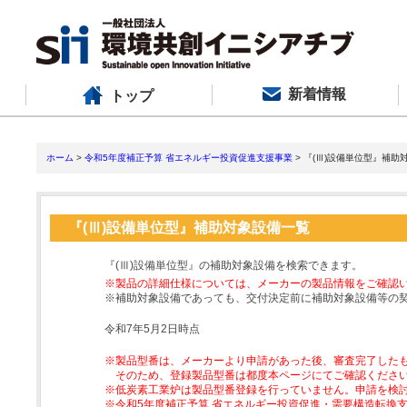
新着情報
トップ
ホーム
>
令和5年度補正予算 省エネルギー投資促進支援事業
> 『(Ⅲ)設備単位型』補助
『(Ⅲ)設備単位型』補助対象設備一覧
『(Ⅲ)設備単位型』の補助対象設備を検索できます。
※製品の詳細仕様については、メーカーの製品情報をご確認
※補助対象設備であっても、交付決定前に補助対象設備等の
令和7年5月2日時点
※製品型番は、メーカーより申請があった後、審査完了した
そのため、登録製品型番は都度本ページにてご確認くださ
※低炭素工業炉は製品型番登録を行っていません。申請を検
※令和5年度補正予算 省エネルギー投資促進・需要構造転換