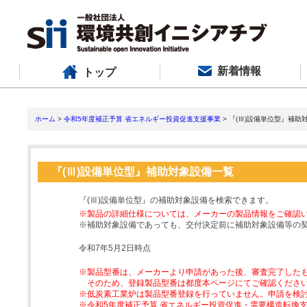
新着情報
トップ
ホーム
>
令和5年度補正予算 省エネルギー投資促進支援事業
> 『(Ⅲ)設備単位型』補助
『(Ⅲ)設備単位型』補助対象設備一覧
『(Ⅲ)設備単位型』の補助対象設備を検索できます。
※製品の詳細仕様については、メーカーの製品情報をご確認
※補助対象設備であっても、交付決定前に補助対象設備等の
令和7年5月2日時点
※製品型番は、メーカーより申請があった後、審査完了した
そのため、登録製品型番は都度本ページにてご確認くださ
※低炭素工業炉は製品型番登録を行っていません。申請を検
※令和5年度補正予算 省エネルギー投資促進・需要構造転換