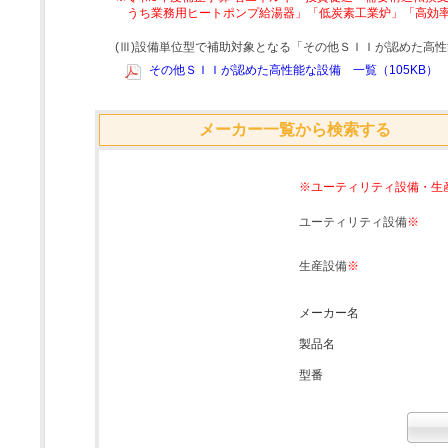
うち業務用ヒートポンプ給湯器」「低炭素工業炉」「高効
(Ⅲ)設備単位型で補助対象となる「その他ＳＩＩが認めた高
その他ＳＩＩが認めた高性能な設備 一覧（105KB）
メーカー一覧から検索する
※ユーティリティ設備・生
ユーティリティ設備
※
生産設備
※
メーカー名
製品名
型番