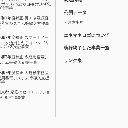
スポンスの拡大に向けたIoT化
推進事業
公開データ
令和7年度補正 再エネ電源併
・注意事項
設蓄電システム等導入支援事
業
エネマネロゴについて
令和7年度補正 スマートメー
ターを活用したディマンドリ
スポンス実証事業
執行終了した事業一覧
令和7年度補正 系統用蓄電シ
リンク集
ステム等導入支援事業
令和7年度補正 大規模業務産
業用蓄電システム等導入支援
事業
東京都 家庭のゼロエミッショ
ン行動推進事業