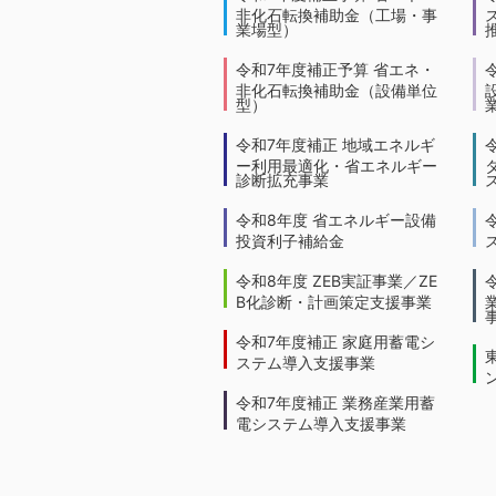
非化石転換補助金（工場・事
業場型）
令和7年度補正予算 省エネ・
非化石転換補助金（設備単位
型）
令和7年度補正 地域エネルギ
ー利用最適化・省エネルギー
診断拡充事業
令和8年度 省エネルギー設備
投資利子補給金
令和8年度 ZEB実証事業／ZE
B化診断・計画策定支援事業
令和7年度補正 家庭用蓄電シ
ステム導入支援事業
令和7年度補正 業務産業用蓄
電システム導入支援事業