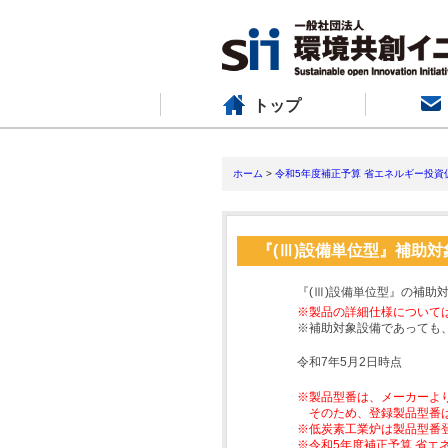
トップ
ホーム
>
令和5年度補正予算 省エネルギー投資
『(Ⅲ)設備単位型』補助
『(Ⅲ)設備単位型』の補助
※製品の詳細仕様について
※補助対象設備であっても
令和7年5月2日時点
※製品型番は、メーカーよ
そのため、登録製品型番
※低炭素工業炉は製品型番
※令和5年度補正予算 省エ