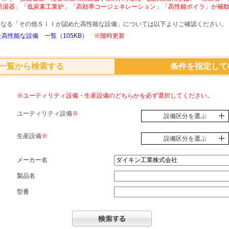
給湯器」「低炭素工業炉」「高効率コージェネレーション」「高性能ボイラ」が補
象となる「その他ＳＩＩが認めた高性能な設備」については以下よりご確認ください。
高性能な設備 一覧（105KB）
※随時更新
一覧から検索する
条件を指定して
※ユーティリティ設備・生産設備のどちらかを必ず選択してください。
ユーティリティ設備
※
設備区分を選ぶ
生産設備
※
設備区分を選ぶ
メーカー名
製品名
型番