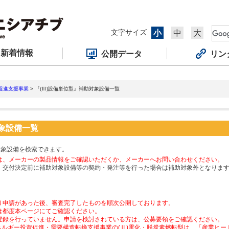
文字サイズ
小
中
大
新着情報
公開データ
リン
促進支援事業
> 『(Ⅲ)設備単位型』補助対象設備一覧
対象設備一覧
対象設備を検索できます。
は、メーカーの製品情報をご確認いただくか、メーカーへお問い合わせください。
、交付決定前に補助対象設備等の契約・発注等を行った場合は補助対象外となりま
り申請があった後、審査完了したものを順次公開しております。
は都度本ページにてご確認ください。
登録を行っていません。申請を検討されている方は、公募要領をご確認ください。
ネルギー投資促進・需要構造転換支援事業の(Ⅱ)電化・脱炭素燃転型は、「産業ヒ