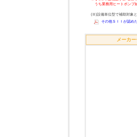
うち業務用ヒートポンプ
(Ⅲ)設備単位型で補助対
その他ＳＩＩが認めた
メーカー