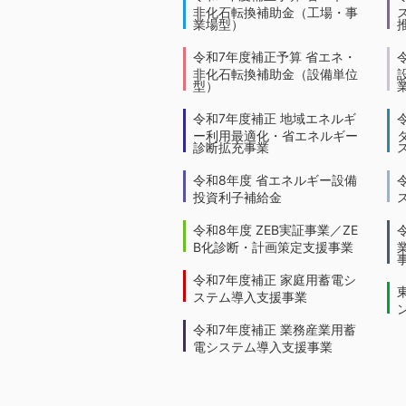
非化石転換補助金（工場・事
業場型）
令和7年度補正予算 省エネ・
非化石転換補助金（設備単位
型）
令和7年度補正 地域エネルギ
ー利用最適化・省エネルギー
診断拡充事業
令和8年度 省エネルギー設備
投資利子補給金
令和8年度 ZEB実証事業／ZE
B化診断・計画策定支援事業
令和7年度補正 家庭用蓄電シ
ステム導入支援事業
令和7年度補正 業務産業用蓄
電システム導入支援事業