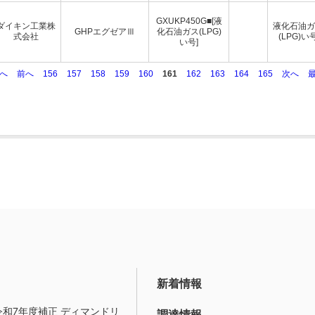
GXUKP450G■[液
ダイキン工業株
液化石油ガ
GHPエグゼアⅢ
化石油ガス(LPG)
式会社
(LPG)い
い号]
初へ
前へ
156
157
158
159
160
161
162
163
164
165
次へ
新着情報
令和7年度補正 ディマンドリ
調達情報