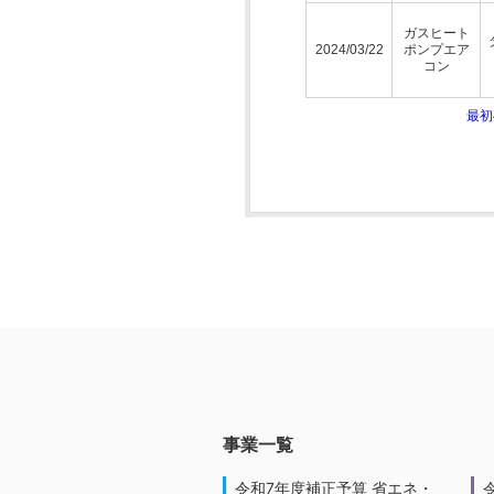
ガスヒート
2024/03/22
ポンプエア
コン
最
事業一覧
令和7年度補正予算 省エネ・