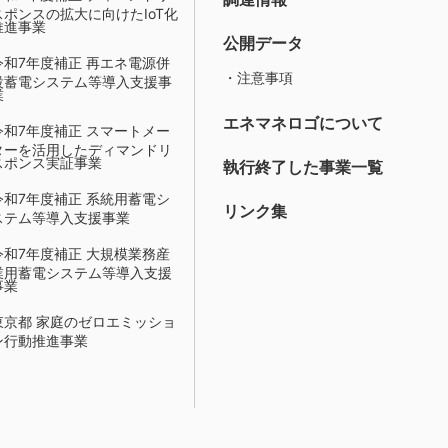
スポンスの拡大に向けたIoT化
推進事業
公開データ
令和7年度補正 再エネ電源併
・注意事項
設蓄電システム等導入支援事
業
エネマネロゴについて
令和7年度補正 スマートメー
ターを活用したディマンドリ
スポンス実証事業
執行終了した事業一覧
令和7年度補正 系統用蓄電シ
リンク集
ステム等導入支援事業
令和7年度補正 大規模業務産
業用蓄電システム等導入支援
事業
東京都 家庭のゼロエミッショ
ン行動推進事業