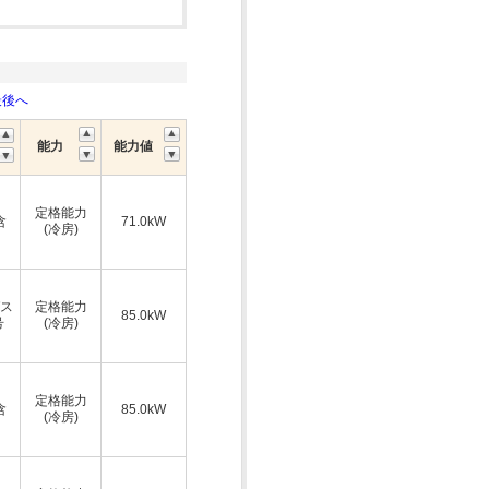
最後へ
能力
能力値
定格能力
含
71.0kW
(冷房)
ス
定格能力
85.0kW
号
(冷房)
定格能力
含
85.0kW
(冷房)