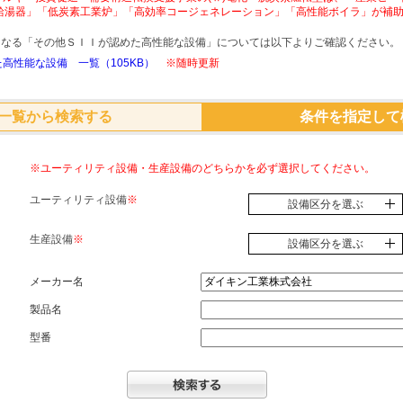
給湯器」「低炭素工業炉」「高効率コージェネレーション」「高性能ボイラ」が補
象となる「その他ＳＩＩが認めた高性能な設備」については以下よりご確認ください。
高性能な設備 一覧（105KB）
※随時更新
一覧から検索する
条件を指定して
※ユーティリティ設備・生産設備のどちらかを必ず選択してください。
ユーティリティ設備
※
設備区分を選ぶ
生産設備
※
設備区分を選ぶ
メーカー名
製品名
型番