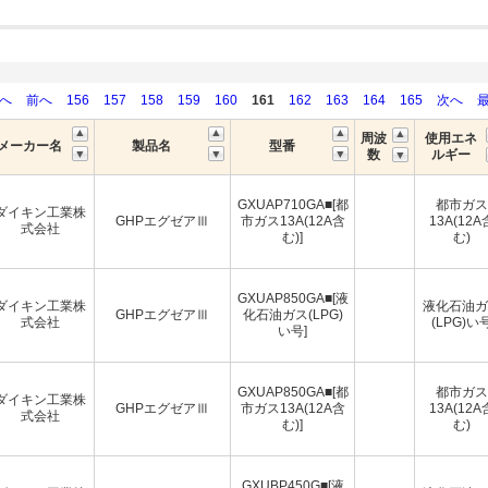
初へ
前へ
156
157
158
159
160
161
162
163
164
165
次へ
周波
使用エネ
メーカー名
製品名
型番
数
ルギー
GXUAP710GA■[都
都市ガス
ダイキン工業株
GHPエグゼアⅢ
市ガス13A(12A含
13A(12A
式会社
む)]
む)
GXUAP850GA■[液
ダイキン工業株
液化石油ガ
GHPエグゼアⅢ
化石油ガス(LPG)
式会社
(LPG)い
い号]
GXUAP850GA■[都
都市ガス
ダイキン工業株
GHPエグゼアⅢ
市ガス13A(12A含
13A(12A
式会社
む)]
む)
GXUBP450G■[液