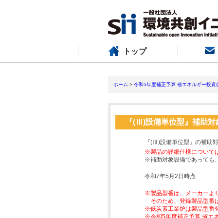
トップ
ホーム
>
令和5年度補正予算 省エネルギー投資
『(Ⅲ)設備単位型』補助
『(Ⅲ)設備単位型』の補助
※製品の詳細仕様について
※補助対象設備であっても
令和7年5月2日時点
※製品型番は、メーカーよ
そのため、登録製品型番
※低炭素工業炉は製品型番
※令和5年度補正予算 省エ