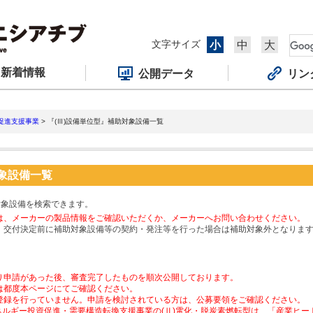
文字サイズ
小
中
大
新着情報
公開データ
リン
促進支援事業
> 『(Ⅲ)設備単位型』補助対象設備一覧
対象設備一覧
対象設備を検索できます。
は、メーカーの製品情報をご確認いただくか、メーカーへお問い合わせください。
、交付決定前に補助対象設備等の契約・発注等を行った場合は補助対象外となりま
り申請があった後、審査完了したものを順次公開しております。
は都度本ページにてご確認ください。
登録を行っていません。申請を検討されている方は、公募要領をご確認ください。
ネルギー投資促進・需要構造転換支援事業の(Ⅱ)電化・脱炭素燃転型は、「産業ヒ