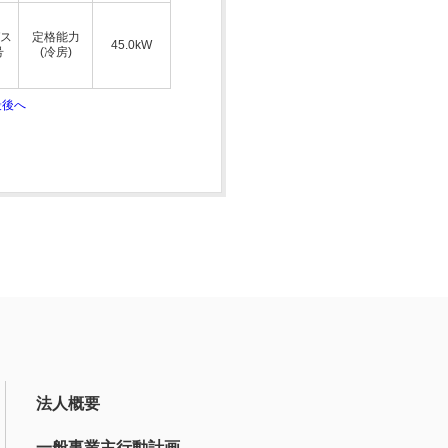
ス
定格能力
45.0kW
号
(冷房)
最後へ
法人概要
一般事業主行動計画