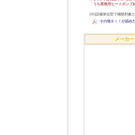
うち業務用ヒートポンプ
(Ⅲ)設備単位型で補助対
その他ＳＩＩが認めた
メーカー