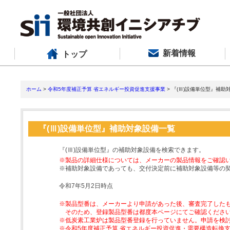
新着情報
トップ
ホーム
>
令和5年度補正予算 省エネルギー投資促進支援事業
> 『(Ⅲ)設備単位型』補助
『(Ⅲ)設備単位型』補助対象設備一覧
『(Ⅲ)設備単位型』の補助対象設備を検索できます。
※製品の詳細仕様については、メーカーの製品情報をご確認
※補助対象設備であっても、交付決定前に補助対象設備等の
令和7年5月2日時点
※製品型番は、メーカーより申請があった後、審査完了した
そのため、登録製品型番は都度本ページにてご確認くださ
※低炭素工業炉は製品型番登録を行っていません。申請を検
※令和5年度補正予算 省エネルギー投資促進・需要構造転換