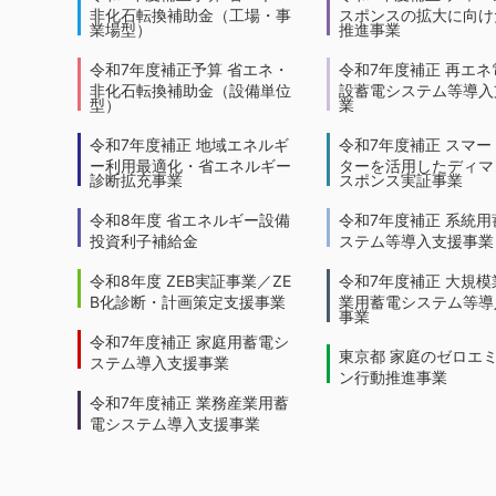
非化石転換補助金（工場・事
スポンスの拡大に向けた
業場型）
推進事業
令和7年度補正予算 省エネ・
令和7年度補正 再エネ
非化石転換補助金（設備単位
設蓄電システム等導入
型）
業
令和7年度補正 地域エネルギ
令和7年度補正 スマー
ー利用最適化・省エネルギー
ターを活用したディマ
診断拡充事業
スポンス実証事業
令和8年度 省エネルギー設備
令和7年度補正 系統用
投資利子補給金
ステム等導入支援事業
令和8年度 ZEB実証事業／ZE
令和7年度補正 大規模
B化診断・計画策定支援事業
業用蓄電システム等導
事業
令和7年度補正 家庭用蓄電シ
東京都 家庭のゼロエ
ステム導入支援事業
ン行動推進事業
令和7年度補正 業務産業用蓄
電システム導入支援事業