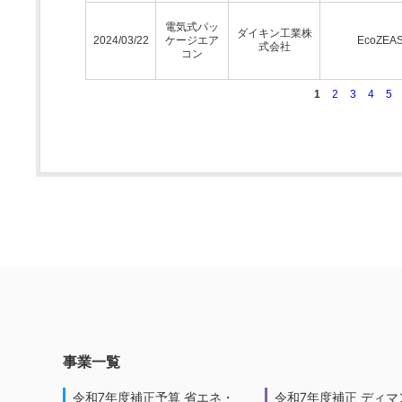
電気式パッ
ダイキン工業株
2024/03/22
ケージエア
EcoZEA
式会社
コン
1
2
3
4
5
事業一覧
令和7年度補正予算 省エネ・
令和7年度補正 ディマ