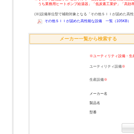
うち業務用ヒートポンプ給湯器」「低炭素工業炉」「高効
(Ⅲ)設備単位型で補助対象となる「その他ＳＩＩが認めた高
その他ＳＩＩが認めた高性能な設備 一覧（105KB）
メーカー一覧から検索する
※ユーティリティ設備・生
ユーティリティ設備
※
生産設備
※
メーカー名
製品名
型番