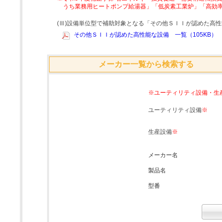
うち業務用ヒートポンプ給湯器」「低炭素工業炉」「高効
(Ⅲ)設備単位型で補助対象となる「その他ＳＩＩが認めた高
その他ＳＩＩが認めた高性能な設備 一覧（105KB）
メーカー一覧から検索する
※ユーティリティ設備・生
ユーティリティ設備
※
生産設備
※
メーカー名
製品名
型番