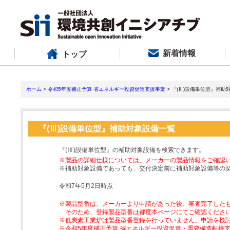
新着情報
トップ
ホーム
>
令和5年度補正予算 省エネルギー投資促進支援事業
> 『(Ⅲ)設備単位型』補助
『(Ⅲ)設備単位型』補助対象設備一覧
『(Ⅲ)設備単位型』の補助対象設備を検索できます。
※製品の詳細仕様については、メーカーの製品情報をご確認
※補助対象設備であっても、交付決定前に補助対象設備等の
令和7年5月2日時点
※製品型番は、メーカーより申請があった後、審査完了した
そのため、登録製品型番は都度本ページにてご確認くださ
※低炭素工業炉は製品型番登録を行っていません。申請を検
※令和5年度補正予算 省エネルギー投資促進・需要構造転換