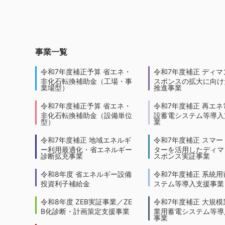
事業一覧
令和7年度補正予算 省エネ・
令和7年度補正 ディマ
非化石転換補助金（工場・事
スポンスの拡大に向けた
業場型）
推進事業
令和7年度補正予算 省エネ・
令和7年度補正 再エネ
非化石転換補助金（設備単位
設蓄電システム等導入
型）
業
令和7年度補正 地域エネルギ
令和7年度補正 スマー
ー利用最適化・省エネルギー
ターを活用したディマ
診断拡充事業
スポンス実証事業
令和8年度 省エネルギー設備
令和7年度補正 系統用
投資利子補給金
ステム等導入支援事業
令和8年度 ZEB実証事業／ZE
令和7年度補正 大規模
B化診断・計画策定支援事業
業用蓄電システム等導
事業