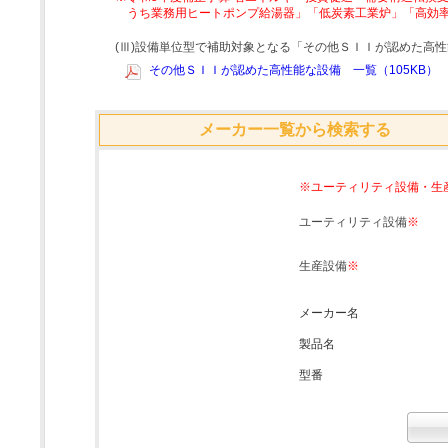
うち業務用ヒートポンプ給湯器」「低炭素工業炉」「高効
(Ⅲ)設備単位型で補助対象となる「その他ＳＩＩが認めた高
その他ＳＩＩが認めた高性能な設備 一覧（105KB）
メーカー一覧から検索する
※ユーティリティ設備・生
ユーティリティ設備
※
生産設備
※
メーカー名
製品名
型番