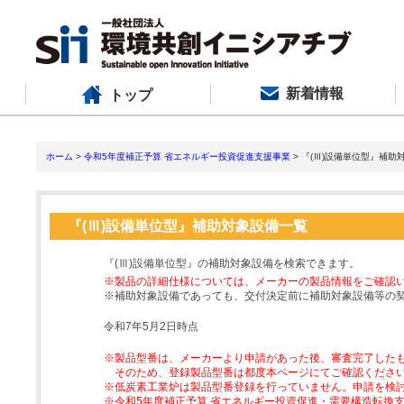
新着情報
トップ
ホーム
>
令和5年度補正予算 省エネルギー投資促進支援事業
> 『(Ⅲ)設備単位型』補助
『(Ⅲ)設備単位型』補助対象設備一覧
『(Ⅲ)設備単位型』の補助対象設備を検索できます。
※製品の詳細仕様については、メーカーの製品情報をご確認
※補助対象設備であっても、交付決定前に補助対象設備等の
令和7年5月2日時点
※製品型番は、メーカーより申請があった後、審査完了した
そのため、登録製品型番は都度本ページにてご確認くださ
※低炭素工業炉は製品型番登録を行っていません。申請を検
※令和5年度補正予算 省エネルギー投資促進・需要構造転換