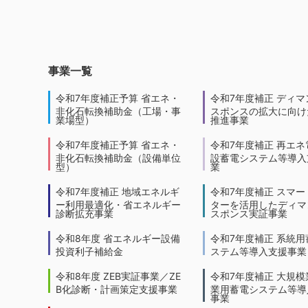
事業一覧
令和7年度補正予算 省エネ・
令和7年度補正 ディマ
非化石転換補助金（工場・事
スポンスの拡大に向けた
業場型）
推進事業
令和7年度補正予算 省エネ・
令和7年度補正 再エネ
非化石転換補助金（設備単位
設蓄電システム等導入
型）
業
令和7年度補正 地域エネルギ
令和7年度補正 スマー
ー利用最適化・省エネルギー
ターを活用したディマ
診断拡充事業
スポンス実証事業
令和8年度 省エネルギー設備
令和7年度補正 系統用
投資利子補給金
ステム等導入支援事業
令和8年度 ZEB実証事業／ZE
令和7年度補正 大規模
B化診断・計画策定支援事業
業用蓄電システム等導
事業