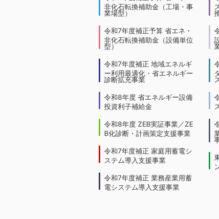
非化石転換補助金（工場・事
業場型）
令和7年度補正予算 省エネ・
非化石転換補助金（設備単位
型）
令和7年度補正 地域エネルギ
ー利用最適化・省エネルギー
診断拡充事業
令和8年度 省エネルギー設備
投資利子補給金
令和8年度 ZEB実証事業／ZE
B化診断・計画策定支援事業
令和7年度補正 家庭用蓄電シ
ステム導入支援事業
令和7年度補正 業務産業用蓄
電システム導入支援事業