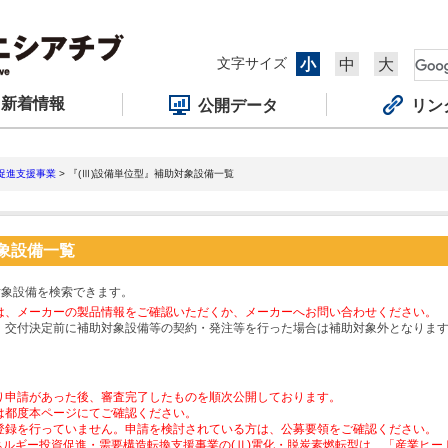
文字サイズ
小
中
大
新着情報
公開データ
リン
促進支援事業
> 『(Ⅲ)設備単位型』補助対象設備一覧
対象設備一覧
対象設備を検索できます。
は、メーカーの製品情報をご確認いただくか、メーカーへお問い合わせください。
、交付決定前に補助対象設備等の契約・発注等を行った場合は補助対象外となりま
り申請があった後、審査完了したものを順次公開しております。
は都度本ページにてご確認ください。
登録を行っていません。申請を検討されている方は、公募要領をご確認ください。
ネルギー投資促進・需要構造転換支援事業の(Ⅱ)電化・脱炭素燃転型は、「産業ヒ