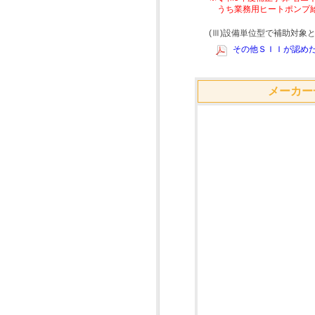
うち業務用ヒートポンプ
(Ⅲ)設備単位型で補助対
その他ＳＩＩが認めた
メーカー