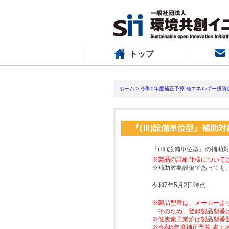
トップ
ホーム
>
令和5年度補正予算 省エネルギー投資
『(Ⅲ)設備単位型』補助
『(Ⅲ)設備単位型』の補助
※製品の詳細仕様について
※補助対象設備であっても
令和7年5月2日時点
※製品型番は、メーカーよ
そのため、登録製品型番
※低炭素工業炉は製品型番
※令和5年度補正予算 省エ