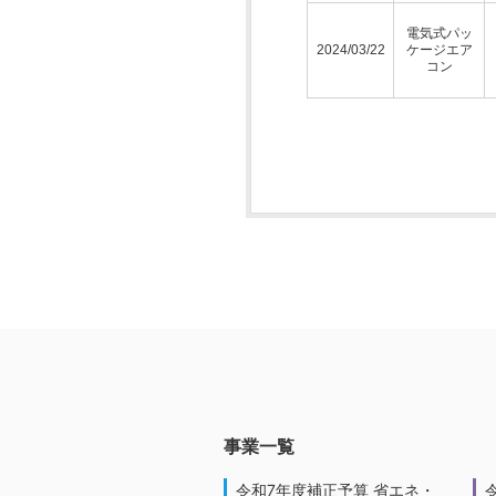
電気式パッ
2024/03/22
ケージエア
コン
事業一覧
令和7年度補正予算 省エネ・