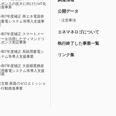
スポンスの拡大に向けたIoT化
推進事業
公開データ
令和7年度補正 再エネ電源併
・注意事項
設蓄電システム等導入支援事
業
エネマネロゴについて
令和7年度補正 スマートメー
ターを活用したディマンドリ
スポンス実証事業
執行終了した事業一覧
令和7年度補正 系統用蓄電シ
リンク集
ステム等導入支援事業
令和7年度補正 大規模業務産
業用蓄電システム等導入支援
事業
東京都 家庭のゼロエミッショ
ン行動推進事業