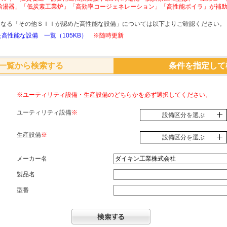
給湯器」「低炭素工業炉」「高効率コージェネレーション」「高性能ボイラ」が補
象となる「その他ＳＩＩが認めた高性能な設備」については以下よりご確認ください。
高性能な設備 一覧（105KB）
※随時更新
一覧から検索する
条件を指定して
※ユーティリティ設備・生産設備のどちらかを必ず選択してください。
ユーティリティ設備
※
設備区分を選ぶ
生産設備
※
設備区分を選ぶ
メーカー名
製品名
型番