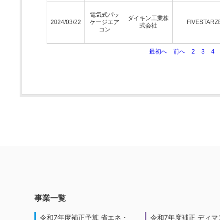
電気式パッ
ダイキン工業株
2024/03/22
ケージエア
FIVESTARZ
式会社
コン
最初へ
前へ
2
3
4
事業一覧
令和7年度補正予算 省エネ・
令和7年度補正 ディマ