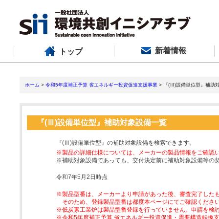
新着情報
トップ
ホーム
>
令和5年度補正予算 省エネルギー投資促進支援事業
> 『(Ⅲ)設備単位型』補助
『(Ⅲ)設備単位型』補助対象設備一覧
『(Ⅲ)設備単位型』の補助対象設備を検索できます。
※製品の詳細仕様については、メーカーの製品情報をご確認
※補助対象設備であっても、交付決定前に補助対象設備等の
令和7年5月2日時点
※製品型番は、メーカーより申請があった後、審査完了した
そのため、登録製品型番は都度本ページにてご確認くださ
※低炭素工業炉は製品型番登録を行っていません。申請を検
※令和5年度補正予算 省エネルギー投資促進・需要構造転換