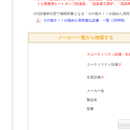
うち業務用ヒートポンプ給湯器」「低炭素工業炉」「高効
(Ⅲ)設備単位型で補助対象となる「その他ＳＩＩが認めた高
その他ＳＩＩが認めた高性能な設備 一覧（105KB）
メーカー一覧から検索する
※ユーティリティ設備・生
ユーティリティ設備
※
生産設備
※
メーカー名
製品名
型番