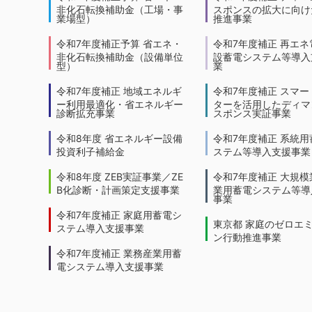
非化石転換補助金（工場・事
スポンスの拡大に向けた
業場型）
推進事業
令和7年度補正予算 省エネ・
令和7年度補正 再エネ
非化石転換補助金（設備単位
設蓄電システム等導入
型）
業
令和7年度補正 地域エネルギ
令和7年度補正 スマー
ー利用最適化・省エネルギー
ターを活用したディマ
診断拡充事業
スポンス実証事業
令和8年度 省エネルギー設備
令和7年度補正 系統用
投資利子補給金
ステム等導入支援事業
令和8年度 ZEB実証事業／ZE
令和7年度補正 大規模
B化診断・計画策定支援事業
業用蓄電システム等導
事業
令和7年度補正 家庭用蓄電シ
東京都 家庭のゼロエ
ステム導入支援事業
ン行動推進事業
令和7年度補正 業務産業用蓄
電システム導入支援事業