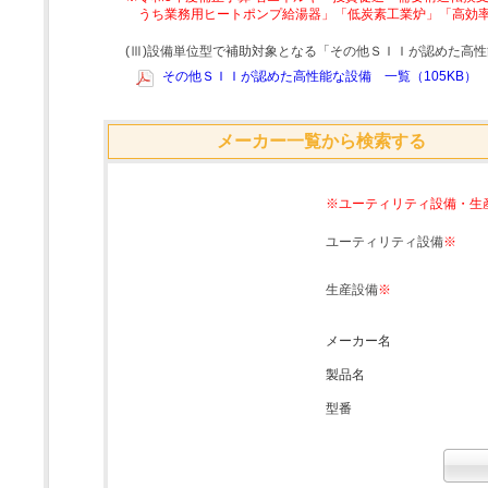
うち業務用ヒートポンプ給湯器」「低炭素工業炉」「高効
(Ⅲ)設備単位型で補助対象となる「その他ＳＩＩが認めた高
その他ＳＩＩが認めた高性能な設備 一覧（105KB）
メーカー一覧から検索する
※ユーティリティ設備・生
ユーティリティ設備
※
生産設備
※
メーカー名
製品名
型番