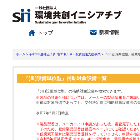
新着情報
トップ
ホーム
>
令和5年度補正予算 省エネルギー投資促進支援事業
> 『(Ⅲ)設備単位型』補助
『(Ⅲ)設備単位型』補助対象設備一覧
『(Ⅲ)設備単位型』の補助対象設備を検索できます。
※製品の詳細仕様については、メーカーの製品情報をご確認
※補助対象設備であっても、交付決定前に補助対象設備等の
令和7年5月2日時点
※製品型番は、メーカーより申請があった後、審査完了した
そのため、登録製品型番は都度本ページにてご確認くださ
※低炭素工業炉は製品型番登録を行っていません。申請を検
※令和5年度補正予算 省エネルギー投資促進・需要構造転換