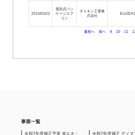
電気式パッ
ダイキン工業株
2024/03/22
ケージエア
EcoZEA
式会社
コン
最初へ
前へ
9
10
11
1
事業一覧
令和7年度補正予算 省エネ・
令和7年度補正 ディマ