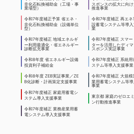
非化石転換補助金（工場・事
スポンスの拡大に向けた
業場型）
推進事業
令和7年度補正予算 省エネ・
令和7年度補正 再エネ
非化石転換補助金（設備単位
設蓄電システム等導入
型）
業
令和7年度補正 地域エネルギ
令和7年度補正 スマー
ー利用最適化・省エネルギー
ターを活用したディマ
診断拡充事業
スポンス実証事業
令和8年度 省エネルギー設備
令和7年度補正 系統用
投資利子補給金
ステム等導入支援事業
令和8年度 ZEB実証事業／ZE
令和7年度補正 大規模
B化診断・計画策定支援事業
業用蓄電システム等導
事業
令和7年度補正 家庭用蓄電シ
東京都 家庭のゼロエ
ステム導入支援事業
ン行動推進事業
令和7年度補正 業務産業用蓄
電システム導入支援事業