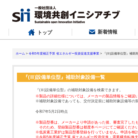
新着情報
トップ
ホーム
>
令和5年度補正予算 省エネルギー投資促進支援事業
> 『(Ⅲ)設備単位型』補助
『(Ⅲ)設備単位型』補助対象設備一覧
『(Ⅲ)設備単位型』の補助対象設備を検索できます。
※製品の詳細仕様については、メーカーの製品情報をご確認
※補助対象設備であっても、交付決定前に補助対象設備等の
令和7年5月2日時点
※製品型番は、メーカーより申請があった後、審査完了した
そのため、登録製品型番は都度本ページにてご確認くださ
※低炭素工業炉は製品型番登録を行っていません。申請を検
※令和5年度補正予算 省エネルギー投資促進・需要構造転換