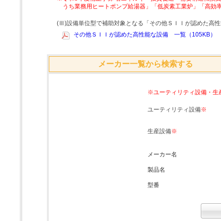
うち業務用ヒートポンプ給湯器」「低炭素工業炉」「高効
(Ⅲ)設備単位型で補助対象となる「その他ＳＩＩが認めた高
その他ＳＩＩが認めた高性能な設備 一覧（105KB）
メーカー一覧から検索する
※ユーティリティ設備・生
ユーティリティ設備
※
生産設備
※
メーカー名
製品名
型番