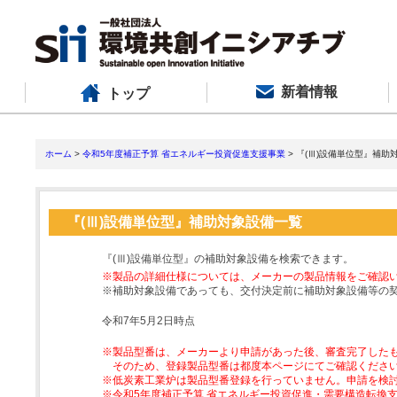
新着情報
トップ
ホーム
>
令和5年度補正予算 省エネルギー投資促進支援事業
> 『(Ⅲ)設備単位型』補助
『(Ⅲ)設備単位型』補助対象設備一覧
『(Ⅲ)設備単位型』の補助対象設備を検索できます。
※製品の詳細仕様については、メーカーの製品情報をご確認
※補助対象設備であっても、交付決定前に補助対象設備等の
令和7年5月2日時点
※製品型番は、メーカーより申請があった後、審査完了した
そのため、登録製品型番は都度本ページにてご確認くださ
※低炭素工業炉は製品型番登録を行っていません。申請を検
※令和5年度補正予算 省エネルギー投資促進・需要構造転換