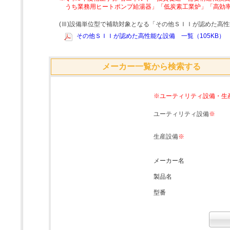
うち業務用ヒートポンプ給湯器」「低炭素工業炉」「高効
(Ⅲ)設備単位型で補助対象となる「その他ＳＩＩが認めた高
その他ＳＩＩが認めた高性能な設備 一覧（105KB）
メーカー一覧から検索する
※ユーティリティ設備・生
ユーティリティ設備
※
生産設備
※
メーカー名
製品名
型番