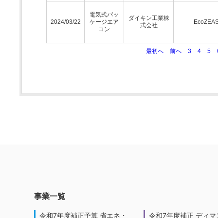
電気式パッ
ダイキン工業株
2024/03/22
ケージエア
EcoZEA
式会社
コン
最初へ
前へ
3
4
5
事業一覧
令和7年度補正予算 省エネ・
令和7年度補正 ディマ