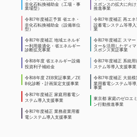
非化石転換補助金（工場・事
スポンスの拡大に向けた
業場型）
推進事業
令和7年度補正予算 省エネ・
令和7年度補正 再エネ
非化石転換補助金（設備単位
設蓄電システム等導入
型）
業
令和7年度補正 地域エネルギ
令和7年度補正 スマー
ー利用最適化・省エネルギー
ターを活用したディマ
診断拡充事業
スポンス実証事業
令和8年度 省エネルギー設備
令和7年度補正 系統用
投資利子補給金
ステム等導入支援事業
令和8年度 ZEB実証事業／ZE
令和7年度補正 大規模
B化診断・計画策定支援事業
業用蓄電システム等導
事業
令和7年度補正 家庭用蓄電シ
東京都 家庭のゼロエ
ステム導入支援事業
ン行動推進事業
令和7年度補正 業務産業用蓄
電システム導入支援事業