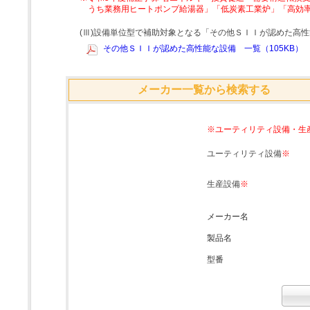
うち業務用ヒートポンプ給湯器」「低炭素工業炉」「高効
(Ⅲ)設備単位型で補助対象となる「その他ＳＩＩが認めた高
その他ＳＩＩが認めた高性能な設備 一覧（105KB）
メーカー一覧から検索する
※ユーティリティ設備・生
ユーティリティ設備
※
生産設備
※
メーカー名
製品名
型番