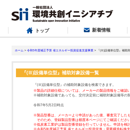
新着情報
トップ
ホーム
>
令和5年度補正予算 省エネルギー投資促進支援事業
> 『(Ⅲ)設備単位型』補助
『(Ⅲ)設備単位型』補助対象設備一覧
『(Ⅲ)設備単位型』の補助対象設備を検索できます。
※製品の詳細仕様については、メーカーの製品情報をご確認
※補助対象設備であっても、交付決定前に補助対象設備等の
令和7年5月2日時点
※製品型番は、メーカーより申請があった後、審査完了した
そのため、登録製品型番は都度本ページにてご確認くださ
※低炭素工業炉は製品型番登録を行っていません。申請を検
※令和5年度補正予算 省エネルギー投資促進・需要構造転換