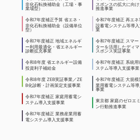
非化石転換補助金（工場・事
スポンスの拡大に向けた
業場型）
推進事業
令和7年度補正予算 省エネ・
令和7年度補正 再エネ
非化石転換補助金（設備単位
設蓄電システム等導入
型）
業
令和7年度補正 地域エネルギ
令和7年度補正 スマー
ー利用最適化・省エネルギー
ターを活用したディマ
診断拡充事業
スポンス実証事業
令和8年度 省エネルギー設備
令和7年度補正 系統用
投資利子補給金
ステム等導入支援事業
令和8年度 ZEB実証事業／ZE
令和7年度補正 大規模
B化診断・計画策定支援事業
業用蓄電システム等導
事業
令和7年度補正 家庭用蓄電シ
東京都 家庭のゼロエ
ステム導入支援事業
ン行動推進事業
令和7年度補正 業務産業用蓄
電システム導入支援事業