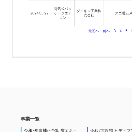
電気式パッ
ダイキン工業株
2024/03/22
ケージエア
スゴ暖ZEA
式会社
コン
最初へ
前へ
3
4
5
事業一覧
令和7年度補正予算 省エネ・
令和7年度補正 ディマ