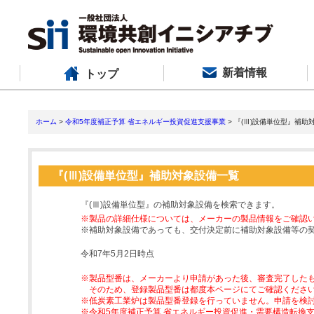
新着情報
トップ
ホーム
>
令和5年度補正予算 省エネルギー投資促進支援事業
> 『(Ⅲ)設備単位型』補助
『(Ⅲ)設備単位型』補助対象設備一覧
『(Ⅲ)設備単位型』の補助対象設備を検索できます。
※製品の詳細仕様については、メーカーの製品情報をご確認
※補助対象設備であっても、交付決定前に補助対象設備等の
令和7年5月2日時点
※製品型番は、メーカーより申請があった後、審査完了した
そのため、登録製品型番は都度本ページにてご確認くださ
※低炭素工業炉は製品型番登録を行っていません。申請を検
※令和5年度補正予算 省エネルギー投資促進・需要構造転換