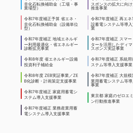
非化石転換補助金（工場・事
スポンスの拡大に向けた
業場型）
推進事業
令和7年度補正予算 省エネ・
令和7年度補正 再エネ
非化石転換補助金（設備単位
設蓄電システム等導入
型）
業
令和7年度補正 地域エネルギ
令和7年度補正 スマー
ー利用最適化・省エネルギー
ターを活用したディマ
診断拡充事業
スポンス実証事業
令和8年度 省エネルギー設備
令和7年度補正 系統用
投資利子補給金
ステム等導入支援事業
令和8年度 ZEB実証事業／ZE
令和7年度補正 大規模
B化診断・計画策定支援事業
業用蓄電システム等導
事業
令和7年度補正 家庭用蓄電シ
東京都 家庭のゼロエ
ステム導入支援事業
ン行動推進事業
令和7年度補正 業務産業用蓄
電システム導入支援事業