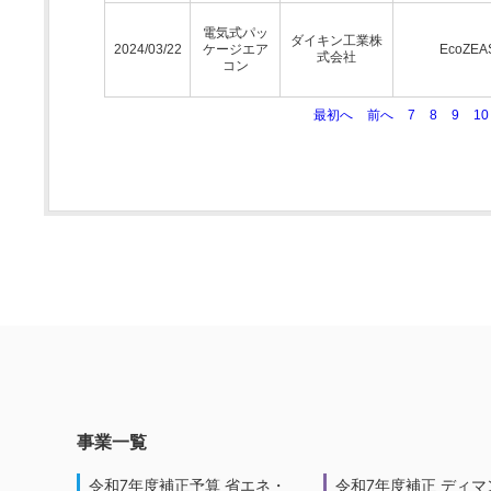
電気式パッ
ダイキン工業株
2024/03/22
ケージエア
EcoZEA
式会社
コン
最初へ
前へ
7
8
9
10
事業一覧
令和7年度補正予算 省エネ・
令和7年度補正 ディマ