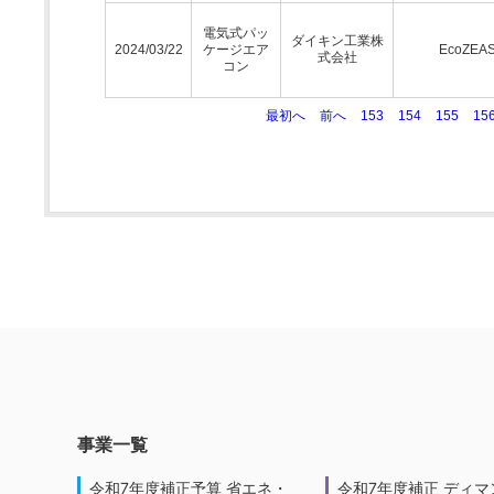
電気式パッ
ダイキン工業株
2024/03/22
ケージエア
EcoZEA
式会社
コン
最初へ
前へ
153
154
155
15
事業一覧
令和7年度補正予算 省エネ・
令和7年度補正 ディマ