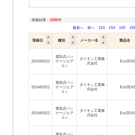
検索結果：
3290
件
最初へ
前へ
153
154
155
15
登録日
種別
メーカー名
製品名
電気式パッ
ダイキン工業株
2024/03/22
ケージエア
EcoZEA
式会社
コン
電気式パッ
ダイキン工業株
2024/03/22
ケージエア
EcoZEA
式会社
コン
電気式パッ
ダイキン工業株
2024/03/22
ケージエア
EcoZEA
式会社
コン
電気式パッ