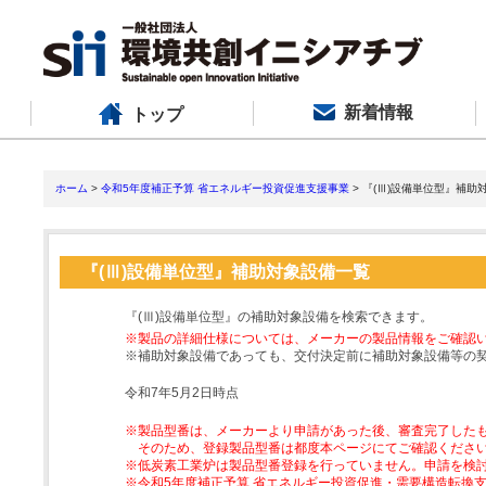
新着情報
トップ
ホーム
>
令和5年度補正予算 省エネルギー投資促進支援事業
> 『(Ⅲ)設備単位型』補助
『(Ⅲ)設備単位型』補助対象設備一覧
『(Ⅲ)設備単位型』の補助対象設備を検索できます。
※製品の詳細仕様については、メーカーの製品情報をご確認
※補助対象設備であっても、交付決定前に補助対象設備等の
令和7年5月2日時点
※製品型番は、メーカーより申請があった後、審査完了した
そのため、登録製品型番は都度本ページにてご確認くださ
※低炭素工業炉は製品型番登録を行っていません。申請を検
※令和5年度補正予算 省エネルギー投資促進・需要構造転換