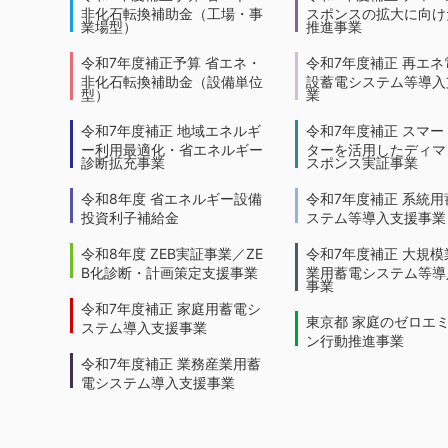
非化石転換補助金（工場・事
スポンスの拡大に向けた
業場型）
推進事業
令和7年度補正予算 省エネ・
令和7年度補正 再エネ
非化石転換補助金（設備単位
設蓄電システム等導入
型）
業
令和7年度補正 地域エネルギ
令和7年度補正 スマー
ー利用最適化・省エネルギー
ターを活用したディマ
診断拡充事業
スポンス実証事業
令和8年度 省エネルギー設備
令和7年度補正 系統用
投資利子補給金
ステム等導入支援事業
令和8年度 ZEB実証事業／ZE
令和7年度補正 大規模
B化診断・計画策定支援事業
業用蓄電システム等導
事業
令和7年度補正 家庭用蓄電シ
東京都 家庭のゼロエ
ステム導入支援事業
ン行動推進事業
令和7年度補正 業務産業用蓄
電システム導入支援事業