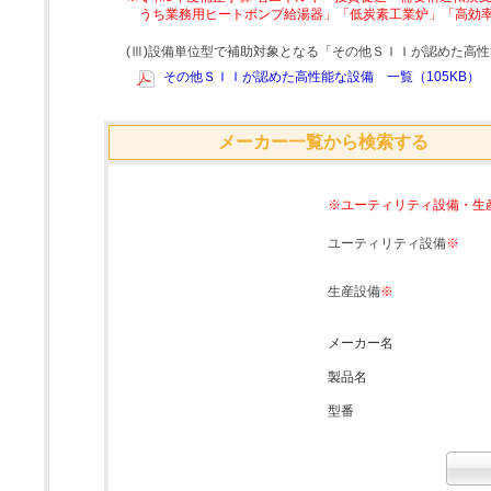
うち業務用ヒートポンプ給湯器」「低炭素工業炉」「高効
(Ⅲ)設備単位型で補助対象となる「その他ＳＩＩが認めた高
その他ＳＩＩが認めた高性能な設備 一覧（105KB）
メーカー一覧から検索する
※ユーティリティ設備・生
ユーティリティ設備
※
生産設備
※
メーカー名
製品名
型番