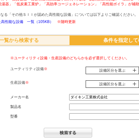
給湯器」「低炭素工業炉」「高効率コージェネレーション」「高性能ボイラ」が補
象となる「その他ＳＩＩが認めた高性能な設備」については以下よりご確認ください。
高性能な設備 一覧（105KB）
※随時更新
一覧から検索する
条件を指定して
※ユーティリティ設備・生産設備のどちらかを必ず選択してください。
ユーティリティ設備
※
設備区分を選ぶ
生産設備
※
設備区分を選ぶ
メーカー名
製品名
型番