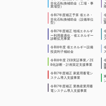
非化石転換補助金（工場・事
業場型）
令和7年度補正予算 省エネ・
非化石転換補助金（設備単位
型）
令和7年度補正 地域エネルギ
ー利用最適化・省エネルギー
診断拡充事業
令和8年度 省エネルギー設備
投資利子補給金
令和8年度 ZEB実証事業／ZE
B化診断・計画策定支援事業
令和7年度補正 家庭用蓄電シ
ステム導入支援事業
令和7年度補正 業務産業用蓄
電システム導入支援事業