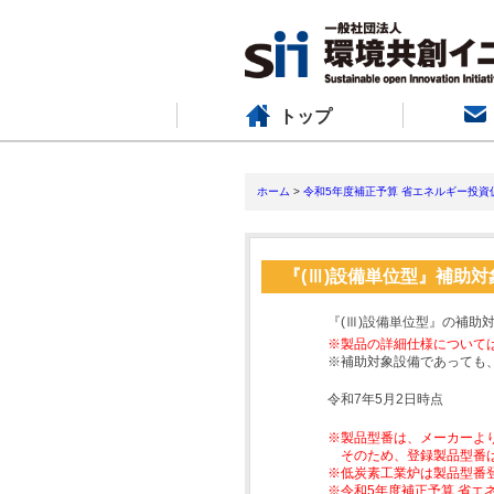
トップ
ホーム
>
令和5年度補正予算 省エネルギー投資
『(Ⅲ)設備単位型』補助
『(Ⅲ)設備単位型』の補助
※製品の詳細仕様について
※補助対象設備であっても
令和7年5月2日時点
※製品型番は、メーカーよ
そのため、登録製品型番
※低炭素工業炉は製品型番
※令和5年度補正予算 省エ