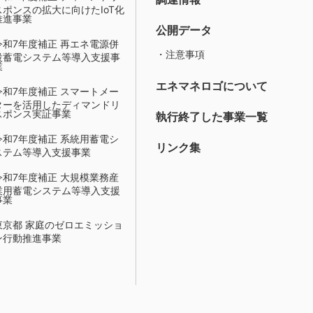
スポンスの拡大に向けたIoT化
推進事業
公開データ
令和7年度補正 再エネ電源併
・注意事項
設蓄電システム等導入支援事
業
エネマネロゴについて
令和7年度補正 スマートメー
ターを活用したディマンドリ
スポンス実証事業
執行終了した事業一覧
令和7年度補正 系統用蓄電シ
リンク集
ステム等導入支援事業
令和7年度補正 大規模業務産
業用蓄電システム等導入支援
事業
東京都 家庭のゼロエミッショ
ン行動推進事業