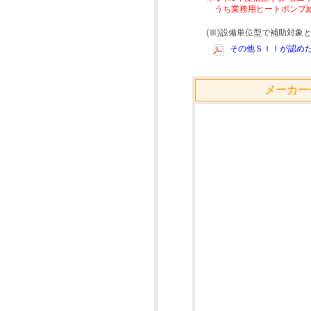
うち業務用ヒートポンプ
(Ⅲ)設備単位型で補助対
その他ＳＩＩが認めた
メーカー