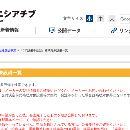
文字サイズ
小
中
大
新着情報
公開データ
リン
促進支援事業
> 『(Ⅲ)設備単位型』補助対象設備一覧
対象設備一覧
対象設備を検索できます。
は、メーカーの製品情報をご確認いただくか、メーカーへお問い合わせください。
、交付決定前に補助対象設備等の契約・発注等を行った場合は補助対象外となりま
り申請があった後、審査完了したものを順次公開しております。
は都度本ページにてご確認ください。
登録を行っていません。申請を検討されている方は、公募要領をご確認ください。
ネルギー投資促進・需要構造転換支援事業の(Ⅱ)電化・脱炭素燃転型は、「産業ヒ