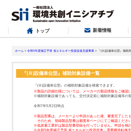
新着情報
トップ
ホーム
>
令和5年度補正予算 省エネルギー投資促進支援事業
> 『(Ⅲ)設備単位型』補助
『(Ⅲ)設備単位型』補助対象設備一覧
『(Ⅲ)設備単位型』の補助対象設備を検索できます。
※製品の詳細仕様については、メーカーの製品情報をご確認
※補助対象設備であっても、交付決定前に補助対象設備等の
令和7年5月2日時点
※製品型番は、メーカーより申請があった後、審査完了した
そのため、登録製品型番は都度本ページにてご確認くださ
※低炭素工業炉は製品型番登録を行っていません。申請を検
※令和5年度補正予算 省エネルギー投資促進・需要構造転換