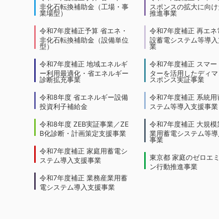
非化石転換補助金（工場・事
スポンスの拡大に向けた
業場型）
推進事業
令和7年度補正予算 省エネ・
令和7年度補正 再エネ
非化石転換補助金（設備単位
設蓄電システム等導入
型）
業
令和7年度補正 地域エネルギ
令和7年度補正 スマー
ー利用最適化・省エネルギー
ターを活用したディマ
診断拡充事業
スポンス実証事業
令和8年度 省エネルギー設備
令和7年度補正 系統用
投資利子補給金
ステム等導入支援事業
令和8年度 ZEB実証事業／ZE
令和7年度補正 大規模
B化診断・計画策定支援事業
業用蓄電システム等導
事業
令和7年度補正 家庭用蓄電シ
東京都 家庭のゼロエ
ステム導入支援事業
ン行動推進事業
令和7年度補正 業務産業用蓄
電システム導入支援事業