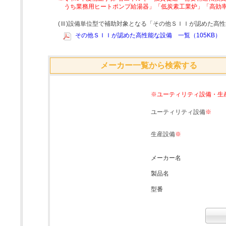
うち業務用ヒートポンプ給湯器」「低炭素工業炉」「高効
(Ⅲ)設備単位型で補助対象となる「その他ＳＩＩが認めた高
その他ＳＩＩが認めた高性能な設備 一覧（105KB）
メーカー一覧から検索する
※ユーティリティ設備・生
ユーティリティ設備
※
生産設備
※
メーカー名
製品名
型番