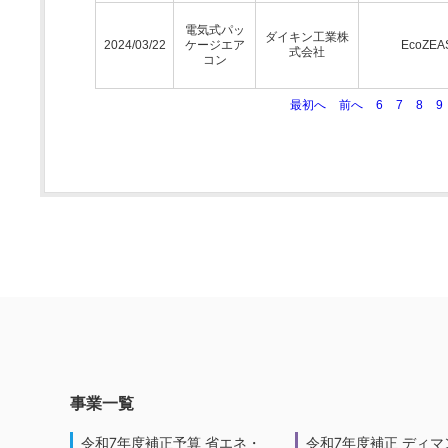
電気式パッ
ダイキン工業株
2024/03/22
ケージエア
EcoZEA
式会社
コン
最初へ
前へ
6
7
8
9
事業一覧
令和7年度補正予算 省エネ・
令和7年度補正 ディマ