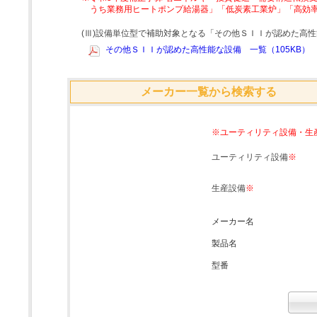
うち業務用ヒートポンプ給湯器」「低炭素工業炉」「高効
(Ⅲ)設備単位型で補助対象となる「その他ＳＩＩが認めた高
その他ＳＩＩが認めた高性能な設備 一覧（105KB）
メーカー一覧から検索する
※ユーティリティ設備・生
ユーティリティ設備
※
生産設備
※
メーカー名
製品名
型番