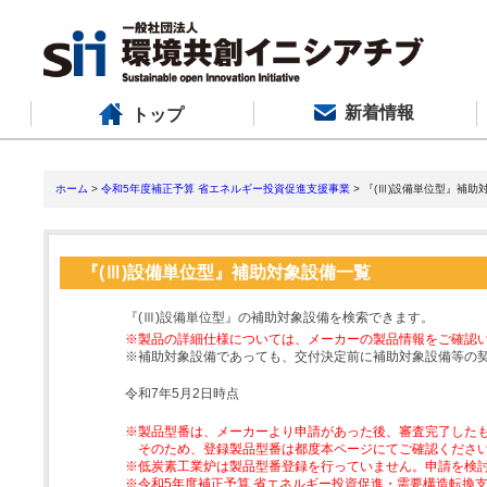
新着情報
トップ
ホーム
>
令和5年度補正予算 省エネルギー投資促進支援事業
> 『(Ⅲ)設備単位型』補助
『(Ⅲ)設備単位型』補助対象設備一覧
『(Ⅲ)設備単位型』の補助対象設備を検索できます。
※製品の詳細仕様については、メーカーの製品情報をご確認
※補助対象設備であっても、交付決定前に補助対象設備等の
令和7年5月2日時点
※製品型番は、メーカーより申請があった後、審査完了した
そのため、登録製品型番は都度本ページにてご確認くださ
※低炭素工業炉は製品型番登録を行っていません。申請を検
※令和5年度補正予算 省エネルギー投資促進・需要構造転換