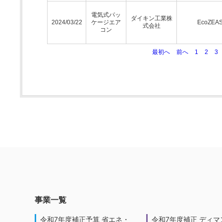
電気式パッ
ダイキン工業株
2024/03/22
ケージエア
EcoZEA
式会社
コン
最初へ
前へ
1
2
3
事業一覧
令和7年度補正予算 省エネ・
令和7年度補正 ディマ