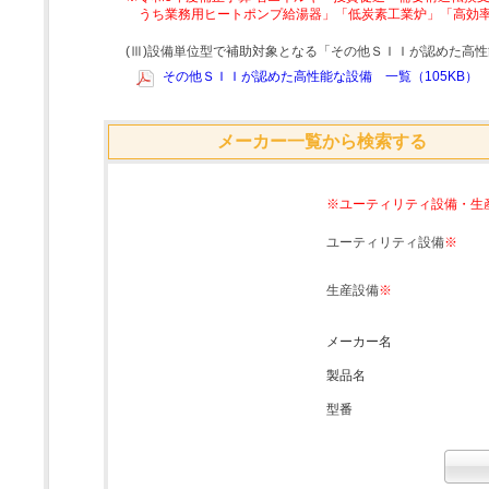
うち業務用ヒートポンプ給湯器」「低炭素工業炉」「高効
(Ⅲ)設備単位型で補助対象となる「その他ＳＩＩが認めた高
その他ＳＩＩが認めた高性能な設備 一覧（105KB）
メーカー一覧から検索する
※ユーティリティ設備・生
ユーティリティ設備
※
生産設備
※
メーカー名
製品名
型番