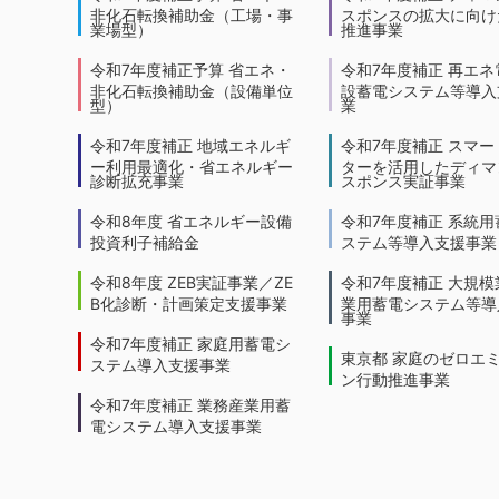
非化石転換補助金（工場・事
スポンスの拡大に向けた
業場型）
推進事業
令和7年度補正予算 省エネ・
令和7年度補正 再エネ
非化石転換補助金（設備単位
設蓄電システム等導入
型）
業
令和7年度補正 地域エネルギ
令和7年度補正 スマー
ー利用最適化・省エネルギー
ターを活用したディマ
診断拡充事業
スポンス実証事業
令和8年度 省エネルギー設備
令和7年度補正 系統用
投資利子補給金
ステム等導入支援事業
令和8年度 ZEB実証事業／ZE
令和7年度補正 大規模
B化診断・計画策定支援事業
業用蓄電システム等導
事業
令和7年度補正 家庭用蓄電シ
東京都 家庭のゼロエ
ステム導入支援事業
ン行動推進事業
令和7年度補正 業務産業用蓄
電システム導入支援事業