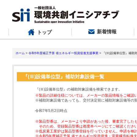
新着情報
トップ
ホーム
>
令和5年度補正予算 省エネルギー投資促進支援事業
> 『(Ⅲ)設備単位型』補助
『(Ⅲ)設備単位型』補助対象設備一覧
『(Ⅲ)設備単位型』の補助対象設備を検索できます。
※製品の詳細仕様については、メーカーの製品情報をご確認
※補助対象設備であっても、交付決定前に補助対象設備等の
令和7年5月2日時点
※製品型番は、メーカーより申請があった後、審査完了した
そのため、登録製品型番は都度本ページにてご確認くださ
※低炭素工業炉は製品型番登録を行っていません。申請を検
※令和5年度補正予算 省エネルギー投資促進・需要構造転換