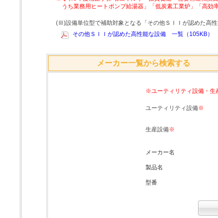
うち業務用ヒートポンプ給湯器」「低炭素工業炉」「高効
(Ⅲ)設備単位型で補助対象となる「その他ＳＩＩが認めた高
その他ＳＩＩが認めた高性能な設備 一覧（105KB）
メーカー一覧から検索する
※ユーティリティ設備・生
ユーティリティ設備
※
生産設備
※
メーカー名
製品名
型番