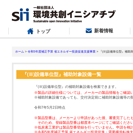
新着情報
トップ
ホーム
>
令和5年度補正予算 省エネルギー投資促進支援事業
> 『(Ⅲ)設備単位型』補助
『(Ⅲ)設備単位型』補助対象設備一覧
『(Ⅲ)設備単位型』の補助対象設備を検索できます。
※製品の詳細仕様については、メーカーの製品情報をご確認
※補助対象設備であっても、交付決定前に補助対象設備等の
令和7年5月2日時点
※製品型番は、メーカーより申請があった後、審査完了した
そのため、登録製品型番は都度本ページにてご確認くださ
※低炭素工業炉は製品型番登録を行っていません。申請を検
※令和5年度補正予算 省エネルギー投資促進・需要構造転換