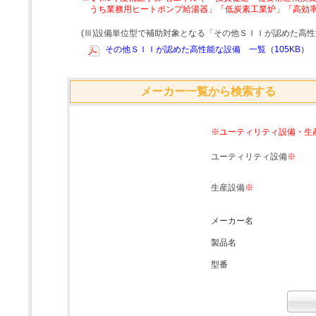
うち業務用ヒートポンプ給湯器」「低炭素工業炉」「高効
(Ⅲ)設備単位型で補助対象となる「その他ＳＩＩが認めた高
その他ＳＩＩが認めた高性能な設備 一覧（105KB）
メーカー一覧から検索する
※ユーティリティ設備・生
ユーティリティ設備
※
生産設備
※
メーカー名
製品名
型番