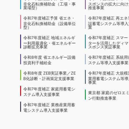
非化石転換補助金（工場・事
スポンスの拡大に向けた
業場型）
推進事業
令和7年度補正予算 省エネ・
令和7年度補正 再エネ
非化石転換補助金（設備単位
設蓄電システム等導入
型）
業
令和7年度補正 地域エネルギ
令和7年度補正 スマー
ー利用最適化・省エネルギー
ターを活用したディマ
診断拡充事業
スポンス実証事業
令和8年度 省エネルギー設備
令和7年度補正 系統用
投資利子補給金
ステム等導入支援事業
令和8年度 ZEB実証事業／ZE
令和7年度補正 大規模
B化診断・計画策定支援事業
業用蓄電システム等導
事業
令和7年度補正 家庭用蓄電シ
東京都 家庭のゼロエ
ステム導入支援事業
ン行動推進事業
令和7年度補正 業務産業用蓄
電システム導入支援事業