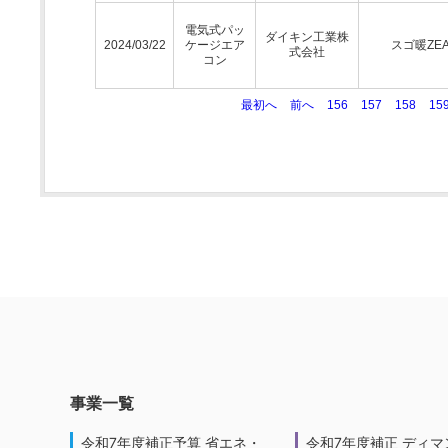
電気式パッ
ダイキン工業株
2024/03/22
ケージエア
スゴ暖ZEA
式会社
コン
最初へ
前へ
156
157
158
15
事業一覧
令和7年度補正予算 省エネ・
令和7年度補正 ディマ