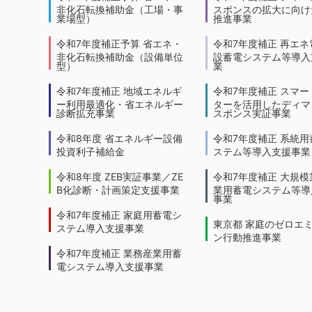
非化石転換補助金（工場・事
スポンスの拡大に向けた
業場型）
推進事業
令和7年度補正予算 省エネ・
令和7年度補正 再エネ
非化石転換補助金（設備単位
設蓄電システム等導入
型）
業
令和7年度補正 地域エネルギ
令和7年度補正 スマー
ー利用最適化・省エネルギー
ターを活用したディマ
診断拡充事業
スポンス実証事業
令和8年度 省エネルギー設備
令和7年度補正 系統用
投資利子補給金
ステム等導入支援事業
令和8年度 ZEB実証事業／ZE
令和7年度補正 大規模
B化診断・計画策定支援事業
業用蓄電システム等導
事業
令和7年度補正 家庭用蓄電シ
東京都 家庭のゼロエ
ステム導入支援事業
ン行動推進事業
令和7年度補正 業務産業用蓄
電システム導入支援事業