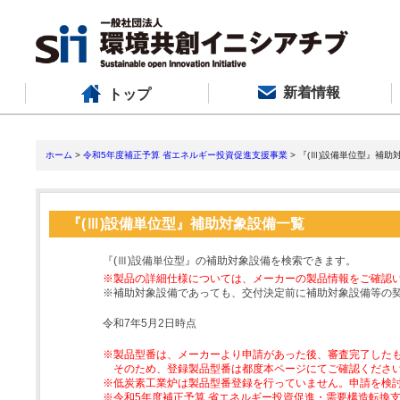
新着情報
トップ
ホーム
>
令和5年度補正予算 省エネルギー投資促進支援事業
> 『(Ⅲ)設備単位型』補助
『(Ⅲ)設備単位型』補助対象設備一覧
『(Ⅲ)設備単位型』の補助対象設備を検索できます。
※製品の詳細仕様については、メーカーの製品情報をご確認
※補助対象設備であっても、交付決定前に補助対象設備等の
令和7年5月2日時点
※製品型番は、メーカーより申請があった後、審査完了した
そのため、登録製品型番は都度本ページにてご確認くださ
※低炭素工業炉は製品型番登録を行っていません。申請を検
※令和5年度補正予算 省エネルギー投資促進・需要構造転換