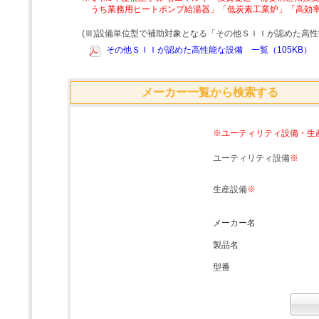
うち業務用ヒートポンプ給湯器」「低炭素工業炉」「高効
(Ⅲ)設備単位型で補助対象となる「その他ＳＩＩが認めた高
その他ＳＩＩが認めた高性能な設備 一覧（105KB）
メーカー一覧から検索する
※ユーティリティ設備・生
ユーティリティ設備
※
生産設備
※
メーカー名
製品名
型番