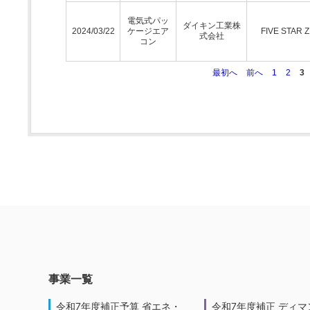
電気式パッ
ダイキン工業株
2024/03/22
ケージエア
FIVE STAR 
式会社
コン
最初へ
前へ
1
2
3
事業一覧
令和7年度補正予算 省エネ・
令和7年度補正 ディマ