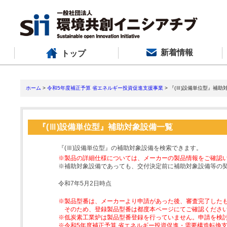
新着情報
トップ
ホーム
>
令和5年度補正予算 省エネルギー投資促進支援事業
> 『(Ⅲ)設備単位型』補助
『(Ⅲ)設備単位型』補助対象設備一覧
『(Ⅲ)設備単位型』の補助対象設備を検索できます。
※製品の詳細仕様については、メーカーの製品情報をご確認
※補助対象設備であっても、交付決定前に補助対象設備等の
令和7年5月2日時点
※製品型番は、メーカーより申請があった後、審査完了した
そのため、登録製品型番は都度本ページにてご確認くださ
※低炭素工業炉は製品型番登録を行っていません。申請を検
※令和5年度補正予算 省エネルギー投資促進・需要構造転換