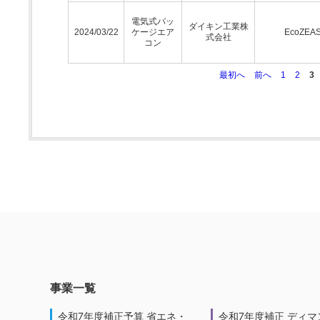
電気式パッ
ダイキン工業株
2024/03/22
ケージエア
EcoZEA
式会社
コン
最初へ
前へ
1
2
3
事業一覧
令和7年度補正予算 省エネ・
令和7年度補正 ディマ