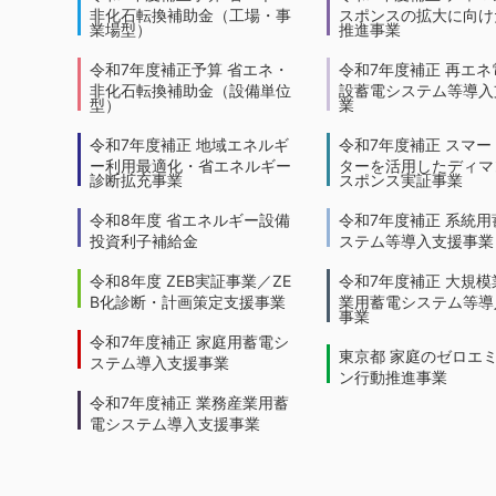
非化石転換補助金（工場・事
スポンスの拡大に向けた
業場型）
推進事業
令和7年度補正予算 省エネ・
令和7年度補正 再エネ
非化石転換補助金（設備単位
設蓄電システム等導入
型）
業
令和7年度補正 地域エネルギ
令和7年度補正 スマー
ー利用最適化・省エネルギー
ターを活用したディマ
診断拡充事業
スポンス実証事業
令和8年度 省エネルギー設備
令和7年度補正 系統用
投資利子補給金
ステム等導入支援事業
令和8年度 ZEB実証事業／ZE
令和7年度補正 大規模
B化診断・計画策定支援事業
業用蓄電システム等導
事業
令和7年度補正 家庭用蓄電シ
東京都 家庭のゼロエ
ステム導入支援事業
ン行動推進事業
令和7年度補正 業務産業用蓄
電システム導入支援事業