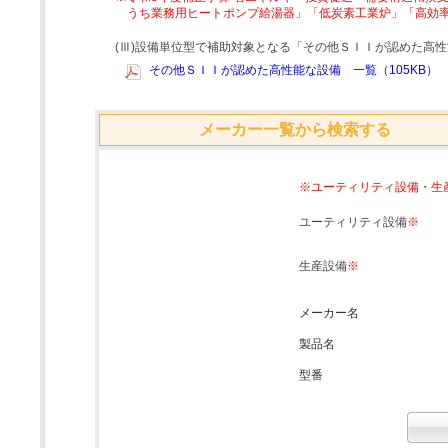
うち業務用ヒートポンプ給湯器」「低炭素工業炉」「高効
(Ⅲ)設備単位型で補助対象となる「その他ＳＩＩが認めた高
その他ＳＩＩが認めた高性能な設備 一覧（105KB）
メーカー一覧から検索する
※ユーティリティ設備・生
ユーティリティ設備
※
生産設備
※
メーカー名
製品名
型番