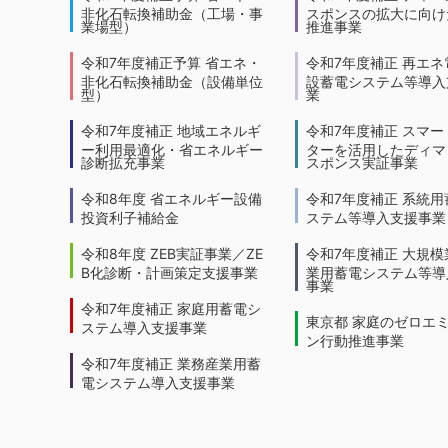
非化石転換補助金（工場・事
スポンスの拡大に向けた
業場型）
推進事業
令和7年度補正予算 省エネ・
令和7年度補正 再エネ
非化石転換補助金（設備単位
設蓄電システム等導入
型）
業
令和7年度補正 地域エネルギ
令和7年度補正 スマー
ー利用最適化・省エネルギー
ターを活用したディマ
診断拡充事業
スポンス実証事業
令和8年度 省エネルギー設備
令和7年度補正 系統用
投資利子補給金
ステム等導入支援事業
令和8年度 ZEB実証事業／ZE
令和7年度補正 大規模
B化診断・計画策定支援事業
業用蓄電システム等導
事業
令和7年度補正 家庭用蓄電シ
東京都 家庭のゼロエ
ステム導入支援事業
ン行動推進事業
令和7年度補正 業務産業用蓄
電システム導入支援事業