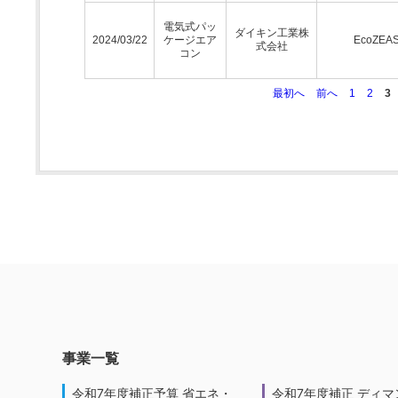
電気式パッ
ダイキン工業株
2024/03/22
ケージエア
EcoZEA
式会社
コン
最初へ
前へ
1
2
3
事業一覧
令和7年度補正予算 省エネ・
令和7年度補正 ディマ