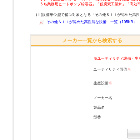
うち業務用ヒートポンプ給湯器」「低炭素工業炉」「高効
(Ⅲ)設備単位型で補助対象となる「その他ＳＩＩが認めた高
その他ＳＩＩが認めた高性能な設備 一覧（105KB）
メーカー一覧から検索する
※ユーティリティ設備・生
ユーティリティ設備
※
生産設備
※
メーカー名
製品名
型番