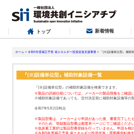
新着情報
トップ
ホーム
>
令和5年度補正予算 省エネルギー投資促進支援事業
> 『(Ⅲ)設備単位型』補助
『(Ⅲ)設備単位型』補助対象設備一覧
『(Ⅲ)設備単位型』の補助対象設備を検索できます。
※製品の詳細仕様については、メーカーの製品情報をご確認
※補助対象設備であっても、交付決定前に補助対象設備等の
令和7年5月2日時点
※製品型番は、メーカーより申請があった後、審査完了した
そのため、登録製品型番は都度本ページにてご確認くださ
※低炭素工業炉は製品型番登録を行っていません。申請を検
※令和5年度補正予算 省エネルギー投資促進・需要構造転換