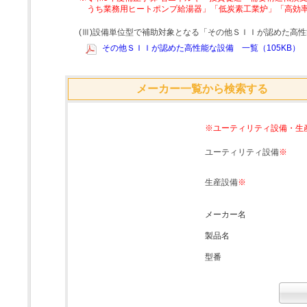
うち業務用ヒートポンプ給湯器」「低炭素工業炉」「高効
(Ⅲ)設備単位型で補助対象となる「その他ＳＩＩが認めた高
その他ＳＩＩが認めた高性能な設備 一覧（105KB）
メーカー一覧から検索する
※ユーティリティ設備・生
ユーティリティ設備
※
生産設備
※
メーカー名
製品名
型番