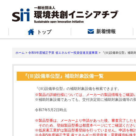
新着情報
トップ
ホーム
>
令和5年度補正予算 省エネルギー投資促進支援事業
> 『(Ⅲ)設備単位型』補助
『(Ⅲ)設備単位型』補助対象設備一覧
『(Ⅲ)設備単位型』の補助対象設備を検索できます。
※製品の詳細仕様については、メーカーの製品情報をご確認
※補助対象設備であっても、交付決定前に補助対象設備等の
令和7年5月2日時点
※製品型番は、メーカーより申請があった後、審査完了した
そのため、登録製品型番は都度本ページにてご確認くださ
※低炭素工業炉は製品型番登録を行っていません。申請を検
※令和5年度補正予算 省エネルギー投資促進・需要構造転換