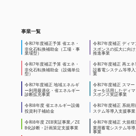
事業一覧
令和7年度補正予算 省エネ・
令和7年度補正 ディマ
非化石転換補助金（工場・事
スポンスの拡大に向けた
業場型）
推進事業
令和7年度補正予算 省エネ・
令和7年度補正 再エネ
非化石転換補助金（設備単位
設蓄電システム等導入
型）
業
令和7年度補正 地域エネルギ
令和7年度補正 スマー
ー利用最適化・省エネルギー
ターを活用したディマ
診断拡充事業
スポンス実証事業
令和8年度 省エネルギー設備
令和7年度補正 系統用
投資利子補給金
ステム等導入支援事業
令和8年度 ZEB実証事業／ZE
令和7年度補正 大規模
B化診断・計画策定支援事業
業用蓄電システム等導
事業