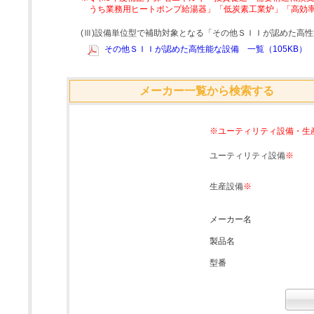
うち業務用ヒートポンプ給湯器」「低炭素工業炉」「高効
(Ⅲ)設備単位型で補助対象となる「その他ＳＩＩが認めた高
その他ＳＩＩが認めた高性能な設備 一覧（105KB）
メーカー一覧から検索する
※ユーティリティ設備・生
ユーティリティ設備
※
生産設備
※
メーカー名
製品名
型番