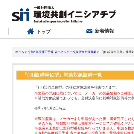
新着情報
トップ
ホーム
>
令和5年度補正予算 省エネルギー投資促進支援事業
> 『(Ⅲ)設備単位型』補助
『(Ⅲ)設備単位型』補助対象設備一覧
『(Ⅲ)設備単位型』の補助対象設備を検索できます。
※製品の詳細仕様については、メーカーの製品情報をご確認
※補助対象設備であっても、交付決定前に補助対象設備等の
令和7年5月2日時点
※製品型番は、メーカーより申請があった後、審査完了した
そのため、登録製品型番は都度本ページにてご確認くださ
※低炭素工業炉は製品型番登録を行っていません。申請を検
※令和5年度補正予算 省エネルギー投資促進・需要構造転換