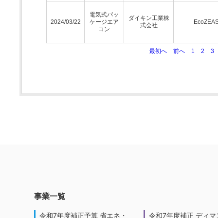
電気式パッ
ダイキン工業株
2024/03/22
ケージエア
EcoZEA
式会社
コン
最初へ
前へ
1
2
3
事業一覧
令和7年度補正予算 省エネ・
令和7年度補正 ディマ