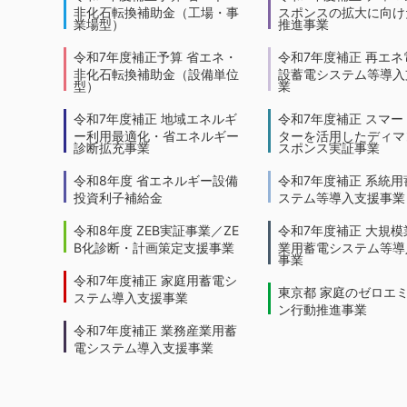
非化石転換補助金（工場・事
スポンスの拡大に向けた
業場型）
推進事業
令和7年度補正予算 省エネ・
令和7年度補正 再エネ
非化石転換補助金（設備単位
設蓄電システム等導入
型）
業
令和7年度補正 地域エネルギ
令和7年度補正 スマー
ー利用最適化・省エネルギー
ターを活用したディマ
診断拡充事業
スポンス実証事業
令和8年度 省エネルギー設備
令和7年度補正 系統用
投資利子補給金
ステム等導入支援事業
令和8年度 ZEB実証事業／ZE
令和7年度補正 大規模
B化診断・計画策定支援事業
業用蓄電システム等導
事業
令和7年度補正 家庭用蓄電シ
東京都 家庭のゼロエ
ステム導入支援事業
ン行動推進事業
令和7年度補正 業務産業用蓄
電システム導入支援事業