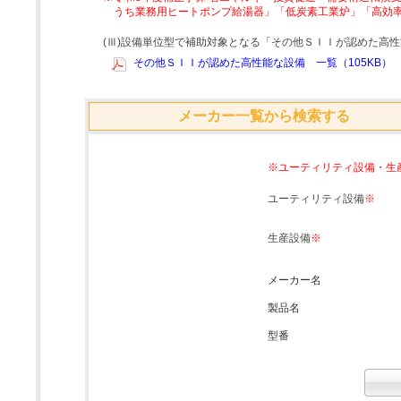
うち業務用ヒートポンプ給湯器」「低炭素工業炉」「高効
(Ⅲ)設備単位型で補助対象となる「その他ＳＩＩが認めた高
その他ＳＩＩが認めた高性能な設備 一覧（105KB）
メーカー一覧から検索する
※ユーティリティ設備・生
ユーティリティ設備
※
生産設備
※
メーカー名
製品名
型番