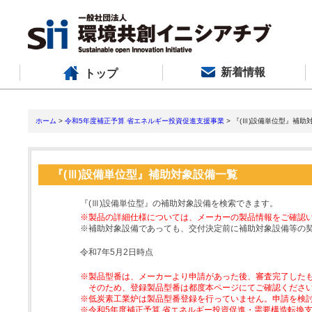
新着情報
トップ
ホーム
>
令和5年度補正予算 省エネルギー投資促進支援事業
> 『(Ⅲ)設備単位型』補助
『(Ⅲ)設備単位型』補助対象設備一覧
『(Ⅲ)設備単位型』の補助対象設備を検索できます。
※製品の詳細仕様については、メーカーの製品情報をご確認
※補助対象設備であっても、交付決定前に補助対象設備等の
令和7年5月2日時点
※製品型番は、メーカーより申請があった後、審査完了した
そのため、登録製品型番は都度本ページにてご確認くださ
※低炭素工業炉は製品型番登録を行っていません。申請を検
※令和5年度補正予算 省エネルギー投資促進・需要構造転換