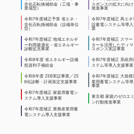
非化石転換補助金（工場・事
スポンスの拡大に向けた
業場型）
推進事業
令和7年度補正予算 省エネ・
令和7年度補正 再エネ
非化石転換補助金（設備単位
設蓄電システム等導入
型）
業
令和7年度補正 地域エネルギ
令和7年度補正 スマー
ー利用最適化・省エネルギー
ターを活用したディマ
診断拡充事業
スポンス実証事業
令和8年度 省エネルギー設備
令和7年度補正 系統用
投資利子補給金
ステム等導入支援事業
令和8年度 ZEB実証事業／ZE
令和7年度補正 大規模
B化診断・計画策定支援事業
業用蓄電システム等導
事業
令和7年度補正 家庭用蓄電シ
東京都 家庭のゼロエ
ステム導入支援事業
ン行動推進事業
令和7年度補正 業務産業用蓄
電システム導入支援事業