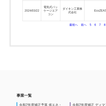
電気式パッ
ダイキン工業株
2024/03/22
ケージエア
EcoZEA
式会社
コン
最初へ
前へ
5
6
7
8
事業一覧
令和7年度補正予算 省エネ・
令和7年度補正 ディマ