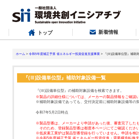
新着情報
トップ
ホーム
>
令和5年度補正予算 省エネルギー投資促進支援事業
> 『(Ⅲ)設備単位型』補助
『(Ⅲ)設備単位型』補助対象設備一覧
『(Ⅲ)設備単位型』の補助対象設備を検索できます。
※製品の詳細仕様については、メーカーの製品情報をご確認
※補助対象設備であっても、交付決定前に補助対象設備等の
令和7年5月2日時点
※製品型番は、メーカーより申請があった後、審査完了した
そのため、登録製品型番は都度本ページにてご確認くださ
※低炭素工業炉は製品型番登録を行っていません。申請を検
※令和5年度補正予算 省エネルギー投資促進・需要構造転換