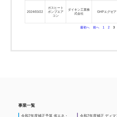
ガスヒート
ダイキン工業株
2024/03/22
ポンプエア
GHPエグゼア
式会社
コン
最初へ
前へ
1
2
3
事業一覧
令和7年度補正予算 省エネ・
令和7年度補正 ディマ