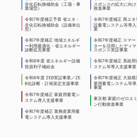
非化石転換補助金（工場・事
スポンスの拡大に向けた
業場型）
推進事業
令和7年度補正予算 省エネ・
令和7年度補正 再エネ
非化石転換補助金（設備単位
設蓄電システム等導入
型）
業
令和7年度補正 地域エネルギ
令和7年度補正 スマー
ー利用最適化・省エネルギー
ターを活用したディマ
診断拡充事業
スポンス実証事業
令和8年度 省エネルギー設備
令和7年度補正 系統用
投資利子補給金
ステム等導入支援事業
令和8年度 ZEB実証事業／ZE
令和7年度補正 大規模
B化診断・計画策定支援事業
業用蓄電システム等導
事業
令和7年度補正 家庭用蓄電シ
東京都 家庭のゼロエ
ステム導入支援事業
ン行動推進事業
令和7年度補正 業務産業用蓄
電システム導入支援事業