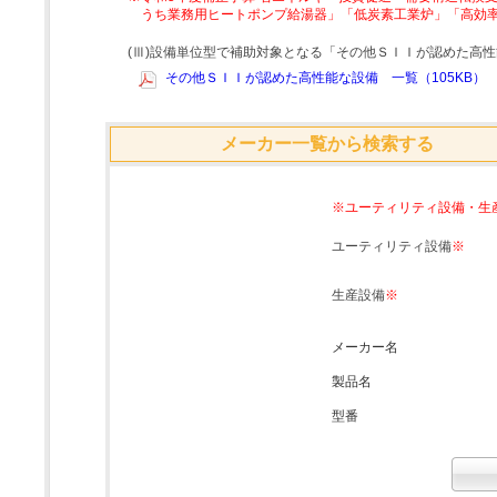
うち業務用ヒートポンプ給湯器」「低炭素工業炉」「高効
(Ⅲ)設備単位型で補助対象となる「その他ＳＩＩが認めた高
その他ＳＩＩが認めた高性能な設備 一覧（105KB）
メーカー一覧から検索する
※ユーティリティ設備・生
ユーティリティ設備
※
生産設備
※
メーカー名
製品名
型番