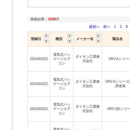
検索結果：
3290
件
最初へ
前へ
1
2
3
登録日
種別
メーカー名
製品名
電気式パッ
ダイキン工業株
2024/03/22
ケージエア
VRV Aシリー
式会社
コン
電気式パッ
ダイキン工業株
VRV Aシリー
2024/03/22
ケージエア
式会社
房改装
コン
電気式パッ
ダイキン工業株
2024/03/22
ケージエア
VRV QXシリ
式会社
コン
電気式パッ