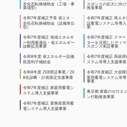
非化石転換補助金（工場・事
スポンスの拡大に向けた
業場型）
推進事業
令和7年度補正予算 省エネ・
令和7年度補正 再エネ
非化石転換補助金（設備単位
設蓄電システム等導入
型）
業
令和7年度補正 地域エネルギ
令和7年度補正 スマー
ー利用最適化・省エネルギー
ターを活用したディマ
診断拡充事業
スポンス実証事業
令和8年度 省エネルギー設備
令和7年度補正 系統用
投資利子補給金
ステム等導入支援事業
令和8年度 ZEB実証事業／ZE
令和7年度補正 大規模
B化診断・計画策定支援事業
業用蓄電システム等導
事業
令和7年度補正 家庭用蓄電シ
東京都 家庭のゼロエ
ステム導入支援事業
ン行動推進事業
令和7年度補正 業務産業用蓄
電システム導入支援事業