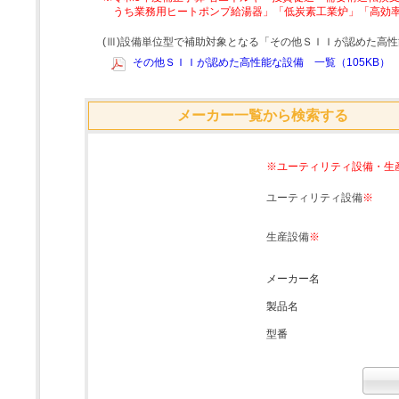
うち業務用ヒートポンプ給湯器」「低炭素工業炉」「高効
(Ⅲ)設備単位型で補助対象となる「その他ＳＩＩが認めた高
その他ＳＩＩが認めた高性能な設備 一覧（105KB）
メーカー一覧から検索する
※ユーティリティ設備・生
ユーティリティ設備
※
生産設備
※
メーカー名
製品名
型番