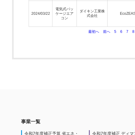
電気式パッ
ダイキン工業株
2024/03/22
ケージエア
EcoZEA
式会社
コン
最初へ
前へ
5
6
7
8
事業一覧
令和7年度補正予算 省エネ・
令和7年度補正 ディマ