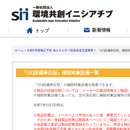
新着情報
トップ
ホーム
>
令和5年度補正予算 省エネルギー投資促進支援事業
> 『(Ⅲ)設備単位型』補助
『(Ⅲ)設備単位型』補助対象設備一覧
『(Ⅲ)設備単位型』の補助対象設備を検索できます。
※製品の詳細仕様については、メーカーの製品情報をご確認
※補助対象設備であっても、交付決定前に補助対象設備等の
令和7年5月2日時点
※製品型番は、メーカーより申請があった後、審査完了した
そのため、登録製品型番は都度本ページにてご確認くださ
※低炭素工業炉は製品型番登録を行っていません。申請を検
※令和5年度補正予算 省エネルギー投資促進・需要構造転換