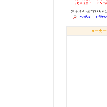
うち業務用ヒートポンプ
(Ⅲ)設備単位型で補助対
その他ＳＩＩが認めた
メーカー