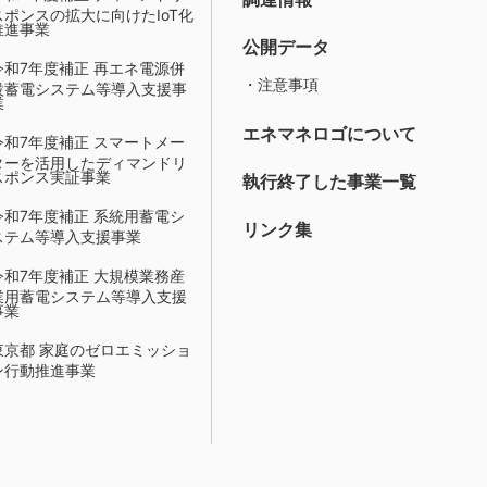
スポンスの拡大に向けたIoT化
推進事業
公開データ
令和7年度補正 再エネ電源併
・注意事項
設蓄電システム等導入支援事
業
エネマネロゴについて
令和7年度補正 スマートメー
ターを活用したディマンドリ
スポンス実証事業
執行終了した事業一覧
令和7年度補正 系統用蓄電シ
リンク集
ステム等導入支援事業
令和7年度補正 大規模業務産
業用蓄電システム等導入支援
事業
東京都 家庭のゼロエミッショ
ン行動推進事業