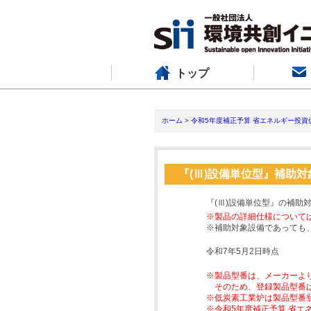
トップ
ホーム
>
令和5年度補正予算 省エネルギー投資
『(Ⅲ)設備単位型』補助
『(Ⅲ)設備単位型』の補助
※製品の詳細仕様について
※補助対象設備であっても
令和7年5月2日時点
※製品型番は、メーカーよ
そのため、登録製品型番
※低炭素工業炉は製品型番
※令和5年度補正予算 省エ