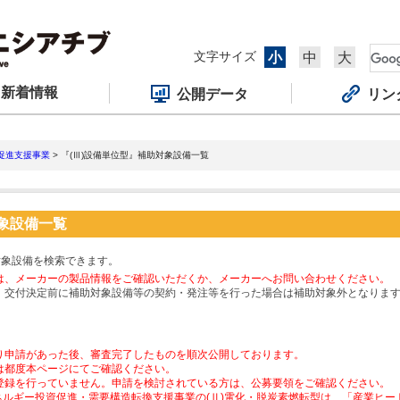
文字サイズ
小
中
大
新着情報
公開データ
リン
促進支援事業
> 『(Ⅲ)設備単位型』補助対象設備一覧
対象設備一覧
対象設備を検索できます。
は、メーカーの製品情報をご確認いただくか、メーカーへお問い合わせください。
、交付決定前に補助対象設備等の契約・発注等を行った場合は補助対象外となりま
り申請があった後、審査完了したものを順次公開しております。
は都度本ページにてご確認ください。
登録を行っていません。申請を検討されている方は、公募要領をご確認ください。
ネルギー投資促進・需要構造転換支援事業の(Ⅱ)電化・脱炭素燃転型は、「産業ヒ