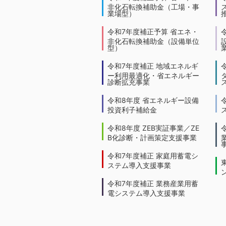
非化石転換補助金（工場・事
業場型）
令和7年度補正予算 省エネ・
非化石転換補助金（設備単位
型）
令和7年度補正 地域エネルギ
ー利用最適化・省エネルギー
診断拡充事業
令和8年度 省エネルギー設備
投資利子補給金
令和8年度 ZEB実証事業／ZE
B化診断・計画策定支援事業
令和7年度補正 家庭用蓄電シ
ステム導入支援事業
令和7年度補正 業務産業用蓄
電システム導入支援事業