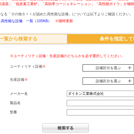
給湯器」「低炭素工業炉」「高効率コージェネレーション」「高性能ボイラ」が補
象となる「その他ＳＩＩが認めた高性能な設備」については以下よりご確認ください。
高性能な設備 一覧（105KB）
※随時更新
一覧から検索する
条件を指定して
※ユーティリティ設備・生産設備のどちらかを必ず選択してください。
ユーティリティ設備
※
設備区分を選ぶ
生産設備
※
設備区分を選ぶ
メーカー名
製品名
型番