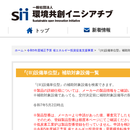
新着情報
トップ
ホーム
>
令和5年度補正予算 省エネルギー投資促進支援事業
> 『(Ⅲ)設備単位型』補助
『(Ⅲ)設備単位型』補助対象設備一覧
『(Ⅲ)設備単位型』の補助対象設備を検索できます。
※製品の詳細仕様については、メーカーの製品情報をご確認
※補助対象設備であっても、交付決定前に補助対象設備等の
令和7年5月2日時点
※製品型番は、メーカーより申請があった後、審査完了した
そのため、登録製品型番は都度本ページにてご確認くださ
※低炭素工業炉は製品型番登録を行っていません。申請を検
※令和5年度補正予算 省エネルギー投資促進・需要構造転換