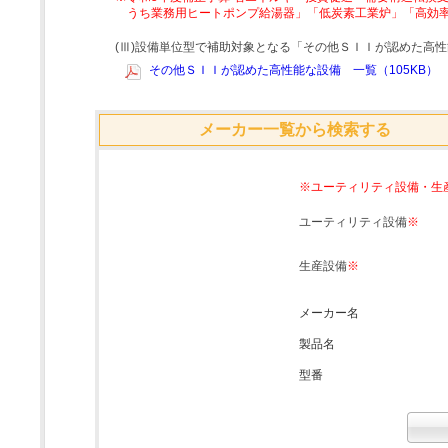
うち業務用ヒートポンプ給湯器」「低炭素工業炉」「高効
(Ⅲ)設備単位型で補助対象となる「その他ＳＩＩが認めた高
その他ＳＩＩが認めた高性能な設備 一覧（105KB）
メーカー一覧から検索する
※ユーティリティ設備・生
ユーティリティ設備
※
生産設備
※
メーカー名
製品名
型番