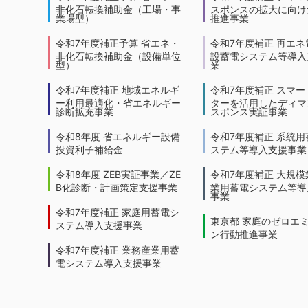
非化石転換補助金（工場・事
スポンスの拡大に向けた
業場型）
推進事業
令和7年度補正予算 省エネ・
令和7年度補正 再エネ
非化石転換補助金（設備単位
設蓄電システム等導入
型）
業
令和7年度補正 地域エネルギ
令和7年度補正 スマー
ー利用最適化・省エネルギー
ターを活用したディマ
診断拡充事業
スポンス実証事業
令和8年度 省エネルギー設備
令和7年度補正 系統用
投資利子補給金
ステム等導入支援事業
令和8年度 ZEB実証事業／ZE
令和7年度補正 大規模
B化診断・計画策定支援事業
業用蓄電システム等導
事業
令和7年度補正 家庭用蓄電シ
東京都 家庭のゼロエ
ステム導入支援事業
ン行動推進事業
令和7年度補正 業務産業用蓄
電システム導入支援事業