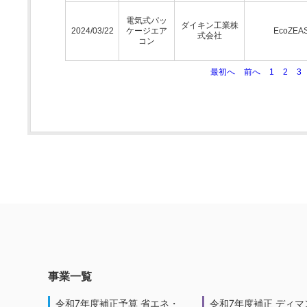
電気式パッ
ダイキン工業株
2024/03/22
ケージエア
EcoZEA
式会社
コン
最初へ
前へ
1
2
3
事業一覧
令和7年度補正予算 省エネ・
令和7年度補正 ディマ