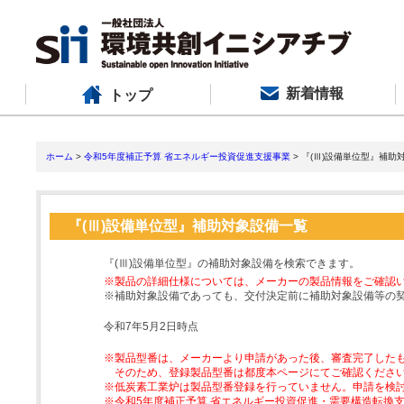
新着情報
トップ
ホーム
>
令和5年度補正予算 省エネルギー投資促進支援事業
> 『(Ⅲ)設備単位型』補助
『(Ⅲ)設備単位型』補助対象設備一覧
『(Ⅲ)設備単位型』の補助対象設備を検索できます。
※製品の詳細仕様については、メーカーの製品情報をご確認
※補助対象設備であっても、交付決定前に補助対象設備等の
令和7年5月2日時点
※製品型番は、メーカーより申請があった後、審査完了した
そのため、登録製品型番は都度本ページにてご確認くださ
※低炭素工業炉は製品型番登録を行っていません。申請を検
※令和5年度補正予算 省エネルギー投資促進・需要構造転換