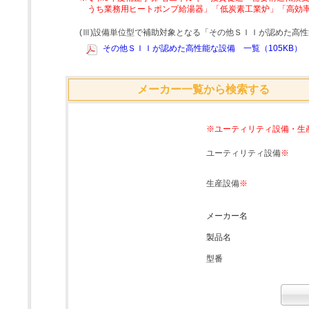
うち業務用ヒートポンプ給湯器」「低炭素工業炉」「高効
(Ⅲ)設備単位型で補助対象となる「その他ＳＩＩが認めた高
その他ＳＩＩが認めた高性能な設備 一覧（105KB）
メーカー一覧から検索する
※ユーティリティ設備・生
ユーティリティ設備
※
生産設備
※
メーカー名
製品名
型番