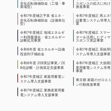
非化石転換補助金（工場・事
スポンスの拡大に向けた
業場型）
推進事業
令和7年度補正予算 省エネ・
令和7年度補正 再エネ
非化石転換補助金（設備単位
設蓄電システム等導入
型）
業
令和7年度補正 地域エネルギ
令和7年度補正 スマー
ー利用最適化・省エネルギー
ターを活用したディマ
診断拡充事業
スポンス実証事業
令和8年度 省エネルギー設備
令和7年度補正 系統用
投資利子補給金
ステム等導入支援事業
令和8年度 ZEB実証事業／ZE
令和7年度補正 大規模
B化診断・計画策定支援事業
業用蓄電システム等導
事業
令和7年度補正 家庭用蓄電シ
東京都 家庭のゼロエ
ステム導入支援事業
ン行動推進事業
令和7年度補正 業務産業用蓄
電システム導入支援事業