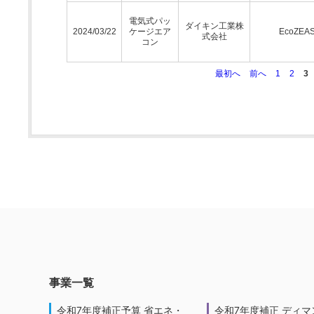
電気式パッ
ダイキン工業株
2024/03/22
ケージエア
EcoZEA
式会社
コン
最初へ
前へ
1
2
3
事業一覧
令和7年度補正予算 省エネ・
令和7年度補正 ディマ