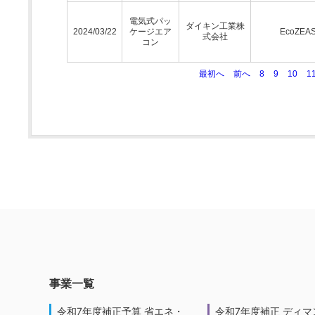
電気式パッ
ダイキン工業株
2024/03/22
ケージエア
EcoZEA
式会社
コン
最初へ
前へ
8
9
10
1
事業一覧
令和7年度補正予算 省エネ・
令和7年度補正 ディマ