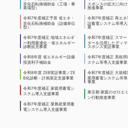
非化石転換補助金（工場・事
スポンスの拡大に向けた
業場型）
推進事業
令和7年度補正予算 省エネ・
令和7年度補正 再エネ
非化石転換補助金（設備単位
設蓄電システム等導入
型）
業
令和7年度補正 地域エネルギ
令和7年度補正 スマー
ー利用最適化・省エネルギー
ターを活用したディマ
診断拡充事業
スポンス実証事業
令和8年度 省エネルギー設備
令和7年度補正 系統用
投資利子補給金
ステム等導入支援事業
令和8年度 ZEB実証事業／ZE
令和7年度補正 大規模
B化診断・計画策定支援事業
業用蓄電システム等導
事業
令和7年度補正 家庭用蓄電シ
東京都 家庭のゼロエ
ステム導入支援事業
ン行動推進事業
令和7年度補正 業務産業用蓄
電システム導入支援事業