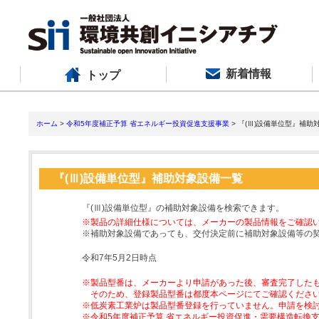
新着情報
トップ
ホーム
>
令和5年度補正予算 省エネルギー投資促進支援事業
> 『(Ⅲ)設備単位型』補助
『(Ⅲ)設備単位型』補助対象設備一覧
『(Ⅲ)設備単位型』の補助対象設備を検索できます。
※製品の詳細仕様については、メーカーの製品情報をご確認
※補助対象設備であっても、交付決定前に補助対象設備等の
令和7年5月2日時点
※製品型番は、メーカーより申請があった後、審査完了した
そのため、登録製品型番は都度本ページにてご確認くださ
※低炭素工業炉は製品型番登録を行っていません。申請を検
※令和5年度補正予算 省エネルギー投資促進・需要構造転換