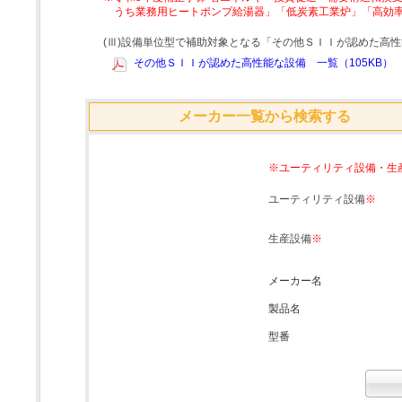
うち業務用ヒートポンプ給湯器」「低炭素工業炉」「高効
(Ⅲ)設備単位型で補助対象となる「その他ＳＩＩが認めた高
その他ＳＩＩが認めた高性能な設備 一覧（105KB）
メーカー一覧から検索する
※ユーティリティ設備・生
ユーティリティ設備
※
生産設備
※
メーカー名
製品名
型番