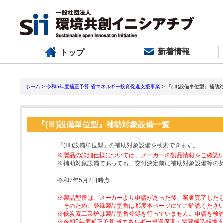
新着情報
トップ
ホーム
>
令和5年度補正予算 省エネルギー投資促進支援事業
> 『(Ⅲ)設備単位型』補助
『(Ⅲ)設備単位型』補助対象設備一覧
『(Ⅲ)設備単位型』の補助対象設備を検索できます。
※製品の詳細仕様については、メーカーの製品情報をご確認
※補助対象設備であっても、交付決定前に補助対象設備等の
令和7年5月2日時点
※製品型番は、メーカーより申請があった後、審査完了した
そのため、登録製品型番は都度本ページにてご確認くださ
※低炭素工業炉は製品型番登録を行っていません。申請を検
※令和5年度補正予算 省エネルギー投資促進・需要構造転換