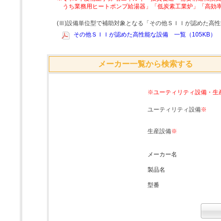
うち業務用ヒートポンプ給湯器」「低炭素工業炉」「高効
(Ⅲ)設備単位型で補助対象となる「その他ＳＩＩが認めた高
その他ＳＩＩが認めた高性能な設備 一覧（105KB）
メーカー一覧から検索する
※ユーティリティ設備・生
ユーティリティ設備
※
生産設備
※
メーカー名
製品名
型番