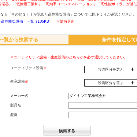
給湯器」「低炭素工業炉」「高効率コージェネレーション」「高性能ボイラ」が補
象となる「その他ＳＩＩが認めた高性能な設備」については以下よりご確認ください。
高性能な設備 一覧（105KB）
※随時更新
一覧から検索する
条件を指定して
※ユーティリティ設備・生産設備のどちらかを必ず選択してください。
ユーティリティ設備
※
設備区分を選ぶ
生産設備
※
設備区分を選ぶ
メーカー名
製品名
型番