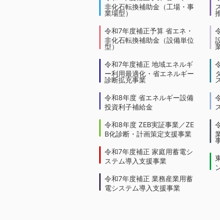
非化石転換補助金（工場・事
業場型）
令和7年度補正予算 省エネ・
非化石転換補助金（設備単位
型）
令和7年度補正 地域エネルギ
ー利用最適化・省エネルギー
診断拡充事業
令和8年度 省エネルギー設備
投資利子補給金
令和8年度 ZEB実証事業／ZE
B化診断・計画策定支援事業
令和7年度補正 家庭用蓄電シ
ステム導入支援事業
令和7年度補正 業務産業用蓄
電システム導入支援事業