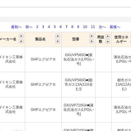
最初へ
前へ
2
3
4
5
6
7
8
9
10
11
次へ
最後へ
周波
使用エネ
メーカー名
製品名
型番
数
ルギー
GXUVP560G■[液
ダイキン工業株
液化石油
GHPエグゼアⅢ
化石油ガス(LPG)い
式会社
(LPG)い
号]
GXUVP560G■[都
都市ガ
ダイキン工業株
GHPエグゼアⅢ
市ガス13A(12A含
13A(12A
式会社
む)]
む)
GXUVP710GA■[液
ダイキン工業株
液化石油
GHPエグゼアⅢ
化石油ガス(LPG)い
式会社
(LPG)い
号]
GXUVP710GA■[都
都市ガ