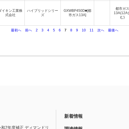
都市ガ
ダイキン工業株
ハイブリッドシリー
GXWBP450D■[都
13A(12A
式会社
ズ
市ガス13A]
む)
最初へ
前へ
2
3
4
5
6
7
8
9
10
11
次へ
最後へ
新着情報
令和7年度補正 ディマンドリ
調達情報