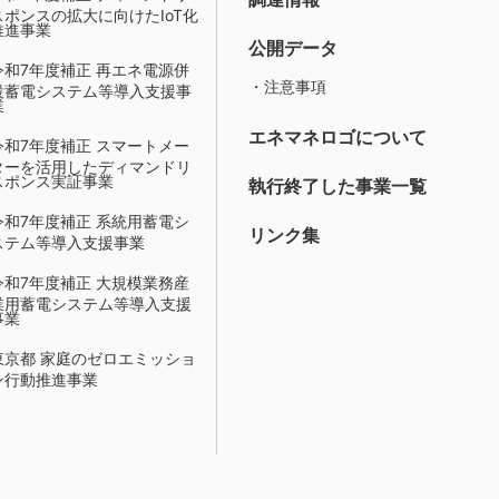
スポンスの拡大に向けたIoT化
推進事業
公開データ
令和7年度補正 再エネ電源併
・注意事項
設蓄電システム等導入支援事
業
エネマネロゴについて
令和7年度補正 スマートメー
ターを活用したディマンドリ
スポンス実証事業
執行終了した事業一覧
令和7年度補正 系統用蓄電シ
リンク集
ステム等導入支援事業
令和7年度補正 大規模業務産
業用蓄電システム等導入支援
事業
東京都 家庭のゼロエミッショ
ン行動推進事業