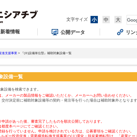
文字サイズ
小
中
大
新着情報
公開データ
リン
促進支援事業
> 『(Ⅲ)設備単位型』補助対象設備一覧
対象設備一覧
対象設備を検索できます。
は、メーカーの製品情報をご確認いただくか、メーカーへお問い合わせください。
、交付決定前に補助対象設備等の契約・発注等を行った場合は補助対象外となりま
り申請があった後、審査完了したものを順次公開しております。
は都度本ページにてご確認ください。
登録を行っていません。申請を検討されている方は、公募要領をご確認ください。
ネルギー投資促進・需要構造転換支援事業の(Ⅱ)電化・脱炭素燃転型は、「産業ヒ