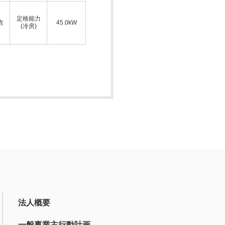
ス
定格能力
含
45.0kW
(冷房)
法人概要
一般事業主行動計画