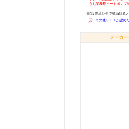
うち業務用ヒートポンプ
(Ⅲ)設備単位型で補助対
その他ＳＩＩが認めた
メーカー