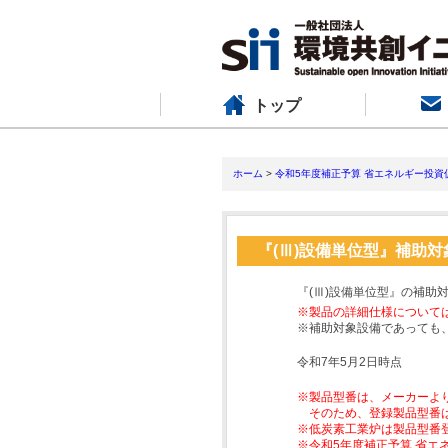
トップ
ホーム
>
令和5年度補正予算 省エネルギー投資
『(Ⅲ)設備単位型』補助
『(Ⅲ)設備単位型』の補助
※製品の詳細仕様について
※補助対象設備であっても
令和7年5月2日時点
※製品型番は、メーカーよ
そのため、登録製品型番
※低炭素工業炉は製品型番
※令和5年度補正予算 省エ