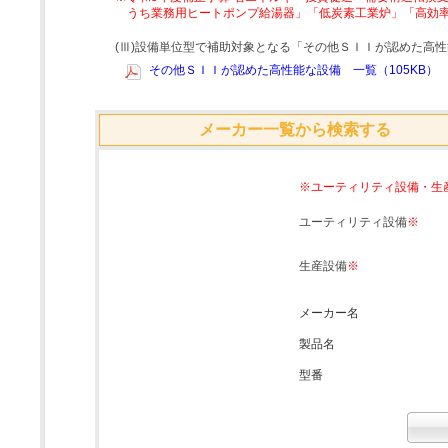
うち業務用ヒートポンプ給湯器」「低炭素工業炉」「高効
(Ⅲ)設備単位型で補助対象となる「その他ＳＩＩが認めた高
その他ＳＩＩが認めた高性能な設備 一覧（105KB）
メーカー一覧から検索する
※ユーティリティ設備・生
ユーティリティ設備
※
生産設備
※
メーカー名
製品名
型番