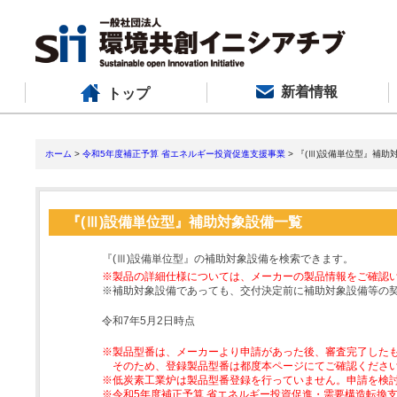
新着情報
トップ
ホーム
>
令和5年度補正予算 省エネルギー投資促進支援事業
> 『(Ⅲ)設備単位型』補助
『(Ⅲ)設備単位型』補助対象設備一覧
『(Ⅲ)設備単位型』の補助対象設備を検索できます。
※製品の詳細仕様については、メーカーの製品情報をご確認
※補助対象設備であっても、交付決定前に補助対象設備等の
令和7年5月2日時点
※製品型番は、メーカーより申請があった後、審査完了した
そのため、登録製品型番は都度本ページにてご確認くださ
※低炭素工業炉は製品型番登録を行っていません。申請を検
※令和5年度補正予算 省エネルギー投資促進・需要構造転換