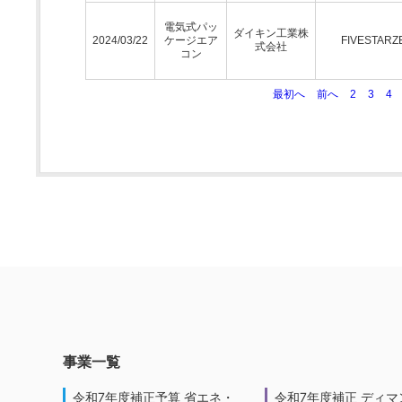
電気式パッ
ダイキン工業株
2024/03/22
ケージエア
FIVESTARZ
式会社
コン
最初へ
前へ
2
3
4
事業一覧
令和7年度補正予算 省エネ・
令和7年度補正 ディマ