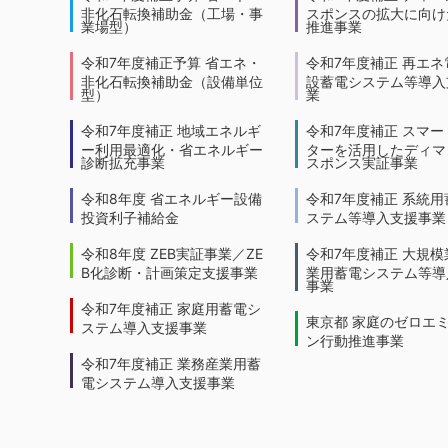
非化石転換補助金（工場・事
スポンスの拡大に向けた
業場型）
推進事業
令和7年度補正予算 省エネ・
令和7年度補正 再エネ
非化石転換補助金（設備単位
設蓄電システム等導入
型）
業
令和7年度補正 地域エネルギ
令和7年度補正 スマー
ー利用最適化・省エネルギー
ターを活用したディマ
診断拡充事業
スポンス実証事業
令和8年度 省エネルギー設備
令和7年度補正 系統用
投資利子補給金
ステム等導入支援事業
令和8年度 ZEB実証事業／ZE
令和7年度補正 大規模
B化診断・計画策定支援事業
業用蓄電システム等導
事業
令和7年度補正 家庭用蓄電シ
東京都 家庭のゼロエ
ステム導入支援事業
ン行動推進事業
令和7年度補正 業務産業用蓄
電システム導入支援事業