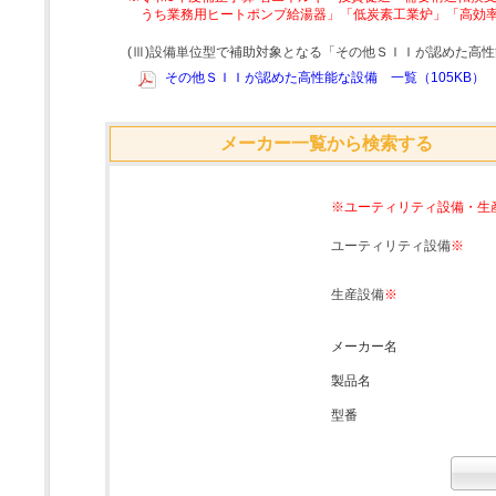
うち業務用ヒートポンプ給湯器」「低炭素工業炉」「高効
(Ⅲ)設備単位型で補助対象となる「その他ＳＩＩが認めた高
その他ＳＩＩが認めた高性能な設備 一覧（105KB）
メーカー一覧から検索する
※ユーティリティ設備・生
ユーティリティ設備
※
生産設備
※
メーカー名
製品名
型番