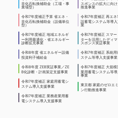
非化石転換補助金（工場・事
スポンスの拡大に向けた
業場型）
推進事業
令和7年度補正予算 省エネ・
令和7年度補正 再エネ
非化石転換補助金（設備単位
設蓄電システム等導入
型）
業
令和7年度補正 地域エネルギ
令和7年度補正 スマー
ー利用最適化・省エネルギー
ターを活用したディマ
診断拡充事業
スポンス実証事業
令和8年度 省エネルギー設備
令和7年度補正 系統用
投資利子補給金
ステム等導入支援事業
令和8年度 ZEB実証事業／ZE
令和7年度補正 大規模
B化診断・計画策定支援事業
業用蓄電システム等導
事業
令和7年度補正 家庭用蓄電シ
東京都 家庭のゼロエ
ステム導入支援事業
ン行動推進事業
令和7年度補正 業務産業用蓄
電システム導入支援事業