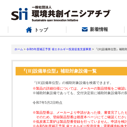
新着情報
トップ
ホーム
>
令和5年度補正予算 省エネルギー投資促進支援事業
> 『(Ⅲ)設備単位型』補助
『(Ⅲ)設備単位型』補助対象設備一覧
『(Ⅲ)設備単位型』の補助対象設備を検索できます。
※製品の詳細仕様については、メーカーの製品情報をご確認
※補助対象設備であっても、交付決定前に補助対象設備等の
令和7年5月2日時点
※製品型番は、メーカーより申請があった後、審査完了した
そのため、登録製品型番は都度本ページにてご確認くださ
※低炭素工業炉は製品型番登録を行っていません。申請を検
※令和5年度補正予算 省エネルギー投資促進・需要構造転換