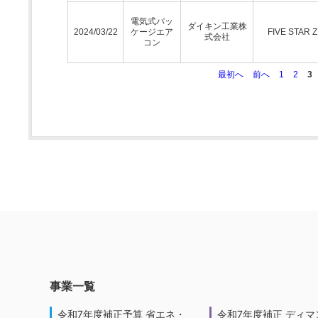
電気式パッ
ダイキン工業株
2024/03/22
ケージエア
FIVE STAR 
式会社
コン
最初へ
前へ
1
2
3
事業一覧
令和7年度補正予算 省エネ・
令和7年度補正 ディマ