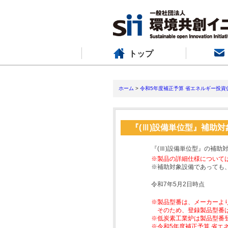
トップ
ホーム
>
令和5年度補正予算 省エネルギー投資
『(Ⅲ)設備単位型』補助
『(Ⅲ)設備単位型』の補助
※製品の詳細仕様について
※補助対象設備であっても
令和7年5月2日時点
※製品型番は、メーカーよ
そのため、登録製品型番
※低炭素工業炉は製品型番
※令和5年度補正予算 省エ