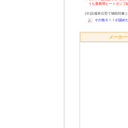
うち業務用ヒートポンプ
(Ⅲ)設備単位型で補助対
その他ＳＩＩが認めた
メーカー