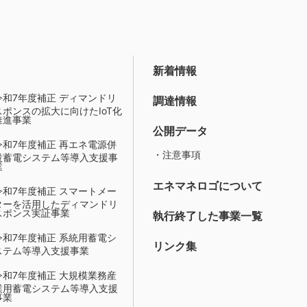
新着情報
令和7年度補正 ディマンドリ
調達情報
スポンスの拡大に向けたIoT化
推進事業
公開データ
令和7年度補正 再エネ電源併
・注意事項
設蓄電システム等導入支援事
業
エネマネロゴについて
令和7年度補正 スマートメー
ターを活用したディマンドリ
スポンス実証事業
執行終了した事業一覧
令和7年度補正 系統用蓄電シ
リンク集
ステム等導入支援事業
令和7年度補正 大規模業務産
業用蓄電システム等導入支援
事業