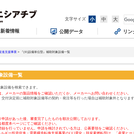
文字サイズ
小
中
大
新着情報
公開データ
リン
促進支援事業
> 『(Ⅲ)設備単位型』補助対象設備一覧
対象設備一覧
対象設備を検索できます。
は、メーカーの製品情報をご確認いただくか、メーカーへお問い合わせください。
、交付決定前に補助対象設備等の契約・発注等を行った場合は補助対象外となりま
り申請があった後、審査完了したものを順次公開しております。
は都度本ページにてご確認ください。
登録を行っていません。申請を検討されている方は、公募要領をご確認ください。
ネルギー投資促進・需要構造転換支援事業の(Ⅱ)電化・脱炭素燃転型は、「産業ヒ