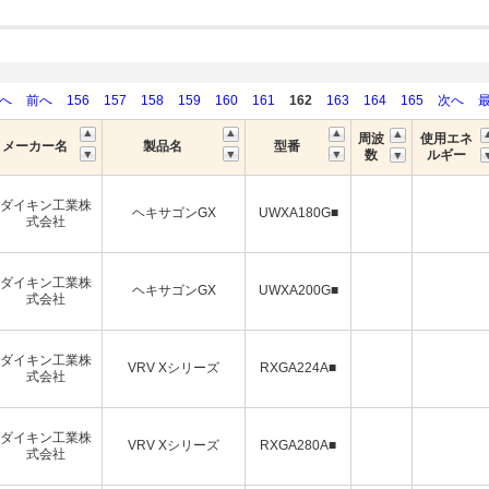
初へ
前へ
156
157
158
159
160
161
162
163
164
165
次へ
周波
使用エネ
メーカー名
製品名
型番
数
ルギー
ダイキン工業株
ヘキサゴンGX
UWXA180G■
式会社
ダイキン工業株
ヘキサゴンGX
UWXA200G■
式会社
ダイキン工業株
VRV Xシリーズ
RXGA224A■
式会社
ダイキン工業株
VRV Xシリーズ
RXGA280A■
式会社