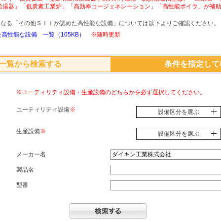
給湯器」「低炭素工業炉」「高効率コージェネレーション」「高性能ボイラ」が補
象となる「その他ＳＩＩが認めた高性能な設備」については以下よりご確認ください。
高性能な設備 一覧（105KB）
※随時更新
一覧から検索する
条件を指定して
※ユーティリティ設備・生産設備のどちらかを必ず選択してください。
ユーティリティ設備
※
設備区分を選ぶ
生産設備
※
設備区分を選ぶ
メーカー名
製品名
型番