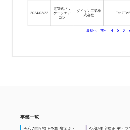
電気式パッ
ダイキン工業株
2024/03/22
ケージエア
EcoZEA
式会社
コン
最初へ
前へ
4
5
6
事業一覧
令和7年度補正予算 省エネ・
令和7年度補正 ディマ