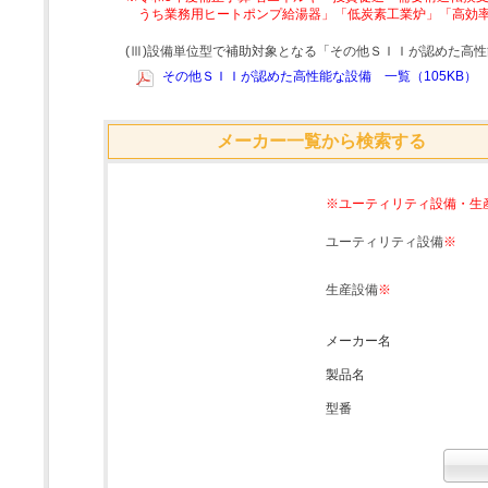
うち業務用ヒートポンプ給湯器」「低炭素工業炉」「高効
(Ⅲ)設備単位型で補助対象となる「その他ＳＩＩが認めた高
その他ＳＩＩが認めた高性能な設備 一覧（105KB）
メーカー一覧から検索する
※ユーティリティ設備・生
ユーティリティ設備
※
生産設備
※
メーカー名
製品名
型番