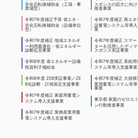
非化石転換補助金（工場・事
スポンスの拡大に向けた
業場型）
推進事業
令和7年度補正予算 省エネ・
令和7年度補正 再エネ
非化石転換補助金（設備単位
設蓄電システム等導入
型）
業
令和7年度補正 地域エネルギ
令和7年度補正 スマー
ー利用最適化・省エネルギー
ターを活用したディマ
診断拡充事業
スポンス実証事業
令和8年度 省エネルギー設備
令和7年度補正 系統用
投資利子補給金
ステム等導入支援事業
令和8年度 ZEB実証事業／ZE
令和7年度補正 大規模
B化診断・計画策定支援事業
業用蓄電システム等導
事業
令和7年度補正 家庭用蓄電シ
東京都 家庭のゼロエ
ステム導入支援事業
ン行動推進事業
令和7年度補正 業務産業用蓄
電システム導入支援事業