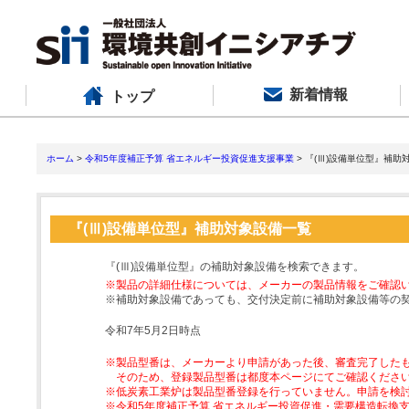
新着情報
トップ
ホーム
>
令和5年度補正予算 省エネルギー投資促進支援事業
> 『(Ⅲ)設備単位型』補助
『(Ⅲ)設備単位型』補助対象設備一覧
『(Ⅲ)設備単位型』の補助対象設備を検索できます。
※製品の詳細仕様については、メーカーの製品情報をご確認
※補助対象設備であっても、交付決定前に補助対象設備等の
令和7年5月2日時点
※製品型番は、メーカーより申請があった後、審査完了した
そのため、登録製品型番は都度本ページにてご確認くださ
※低炭素工業炉は製品型番登録を行っていません。申請を検
※令和5年度補正予算 省エネルギー投資促進・需要構造転換