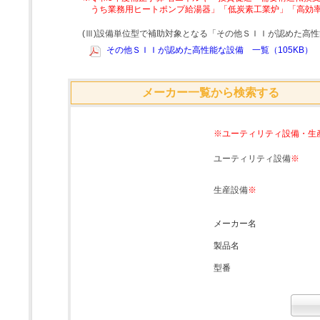
うち業務用ヒートポンプ給湯器」「低炭素工業炉」「高効
(Ⅲ)設備単位型で補助対象となる「その他ＳＩＩが認めた高
その他ＳＩＩが認めた高性能な設備 一覧（105KB）
メーカー一覧から検索する
※ユーティリティ設備・生
ユーティリティ設備
※
生産設備
※
メーカー名
製品名
型番