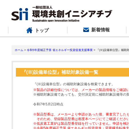
新着情報
トップ
ホーム
>
令和5年度補正予算 省エネルギー投資促進支援事業
> 『(Ⅲ)設備単位型』補助
『(Ⅲ)設備単位型』補助対象設備一覧
『(Ⅲ)設備単位型』の補助対象設備を検索できます。
※製品の詳細仕様については、メーカーの製品情報をご確認
※補助対象設備であっても、交付決定前に補助対象設備等の
令和7年5月2日時点
※製品型番は、メーカーより申請があった後、審査完了した
そのため、登録製品型番は都度本ページにてご確認くださ
※低炭素工業炉は製品型番登録を行っていません。申請を検
※令和5年度補正予算 省エネルギー投資促進・需要構造転換