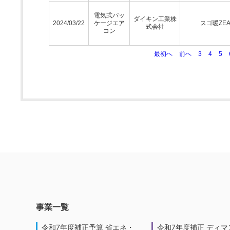
電気式パッ
ダイキン工業株
2024/03/22
ケージエア
スゴ暖ZEA
式会社
コン
最初へ
前へ
3
4
5
事業一覧
令和7年度補正予算 省エネ・
令和7年度補正 ディマ