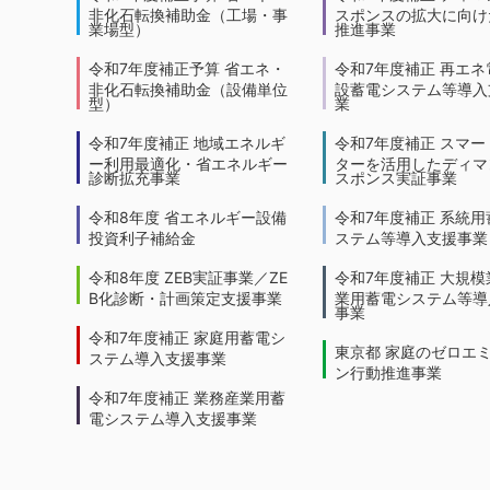
非化石転換補助金（工場・事
スポンスの拡大に向けた
業場型）
推進事業
令和7年度補正予算 省エネ・
令和7年度補正 再エネ
非化石転換補助金（設備単位
設蓄電システム等導入
型）
業
令和7年度補正 地域エネルギ
令和7年度補正 スマー
ー利用最適化・省エネルギー
ターを活用したディマ
診断拡充事業
スポンス実証事業
令和8年度 省エネルギー設備
令和7年度補正 系統用
投資利子補給金
ステム等導入支援事業
令和8年度 ZEB実証事業／ZE
令和7年度補正 大規模
B化診断・計画策定支援事業
業用蓄電システム等導
事業
令和7年度補正 家庭用蓄電シ
東京都 家庭のゼロエ
ステム導入支援事業
ン行動推進事業
令和7年度補正 業務産業用蓄
電システム導入支援事業